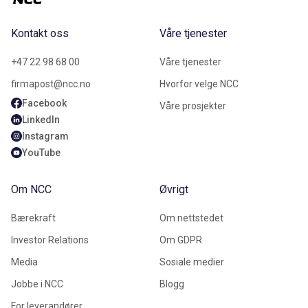
Kontakt oss
Våre tjenester
+47 22 98 68 00
Våre tjenester
firmapost@ncc.no
Hvorfor velge NCC
Facebook
Våre prosjekter
LinkedIn
Instagram
YouTube
Om NCC
Øvrigt
Bærekraft
Om nettstedet
Investor Relations
Om GDPR
Media
Sosiale medier
Jobbe i NCC
Blogg
For leverandører