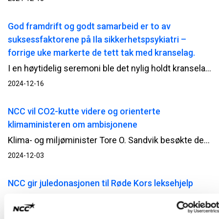
God framdrift og godt samarbeid er to av
suksessfaktorene på Ila sikkerhetspsykiatri –
forrige uke markerte de tett tak med kranselag.
I en høytidelig seremoni ble det nylig holdt kranselag på Ila sikkerhetspsykiatri, hvor Bjørn Hauge fra Helse Sør-Øst RHF sin prosjektorganisasjon HSØ PO, fremhevet den gode kulturen som har preget prosjektet. Fagarbeiderne ble rost for sin kompetanse, og det gode samarbeidet på prosjektet og den sterke HMS-kulturen ble trukket frem som nøkkelfaktorer for prosjektets suksess.
2024-12-16
NCC vil CO2-kutte videre og orienterte
klimaministeren om ambisjonene
Klima- og miljøminister Tore O. Sandvik besøkte denne uken NCCs asfaltfabrikk i Trondheim. På agendaen sto NCCs arbeid med CO2-reduserende tiltak i asfaltproduksjonen og erfaringene med Vegvesenets modell for CO2-vekting av asfaltkontrakter.
2024-12-03
NCC gir juledonasjonen til Røde Kors leksehjelp
NCC har valgt å gi årets juledonasjon til organisasjoner som tilbyr leksehjelp. I Norge går donasjonen til Røde Kors.
2023-12-20