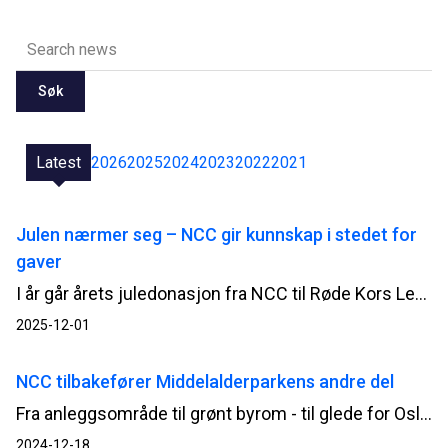
Søk
Latest
2026
2025
2024
2023
2022
2021
Julen nærmer seg – NCC gir kunnskap i stedet for
gaver
I år går årets juledonasjon fra NCC til Røde Kors Leksehjelp. Gjennom støtte til utdanning gir NCC flere unge en mulighet til å lykkes med skolearbeidet.
2025-12-01
NCC tilbakefører Middelalderparkens andre del
Fra anleggsområde til grønt byrom - til glede for Oslos befolkning og besøkende. NCC er i høst godt i gang med andre og siste delen av arbeidene med tilbakeføringen og opprustingen av terrenget i Middelalderparken i Oslo.
2024-12-18