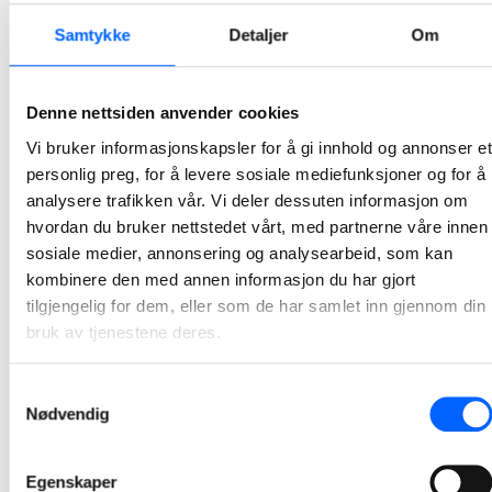
Samtykke
Detaljer
Om
Omvisning på Båstadlund arbeids- og
aktivitetssenter
Denne nettsiden anvender cookies
Tidligere denne uken fikk brukerne av Båstadlund arbeids- og aktivitetssenter i Halden besøke det nye bygget som skal stå klart neste år. Med verneutstyr på plass fikk brukerne en gjennomgang i bygget, med forklaring på hvor de ulike rommene skulle være og hvordan det nye senteret vil bli.
Vi bruker informasjonskapsler for å gi innhold og annonser et
2023-12-08
personlig preg, for å levere sosiale mediefunksjoner og for å
analysere trafikken vår. Vi deler dessuten informasjon om
NCC Industry blir medlem i
hvordan du bruker nettstedet vårt, med partnerne våre innen
Trafikksikkerhetsforeningen
sosiale medier, annonsering og analysearbeid, som kan
NCC Industry blir medlem i Trafikksikkerhetsforeningen og skal bidra i organisasjonens arbeid med å styrke sikkerheten i forbindelse med veiarbeid.
kombinere den med annen informasjon du har gjort
tilgjengelig for dem, eller som de har samlet inn gjennom din
2023-12-07
bruk av tjenestene deres.
NCC klare for snøsmelting i Oslo
Samtykkevalg
NCC er operative og klare for å smelte og rense snø fra Oslo-gatene. Anlegget er flyttet fra Akershuskaia til Grønlia og inn kommer også Oslo havn som kunde.
Nødvendig
2021-12-21
Egenskaper