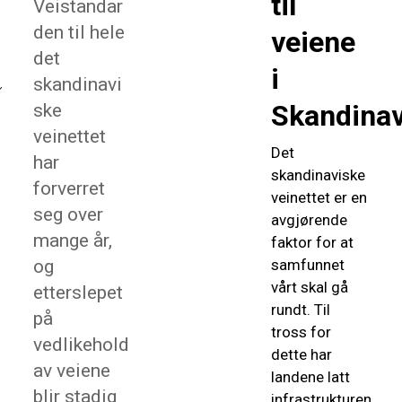
til
Veistandar
den til hele
veiene
det
i
skandinavi
Skandinav
ske
veinettet
Det
har
skandinaviske
forverret
veinettet er en
seg over
avgjørende
mange år,
faktor for at
og
samfunnet
vårt skal gå
etterslepet
rundt. Til
på
tross for
vedlikehold
dette har
av veiene
landene latt
blir stadig
infrastrukturen