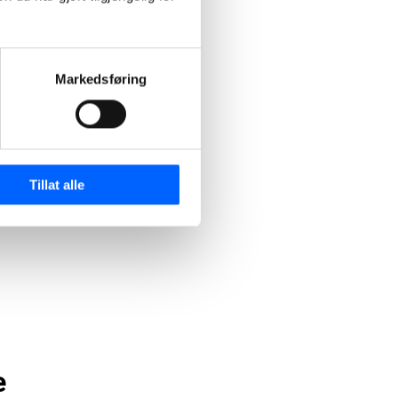
n
Markedsføring
Tillat alle
e