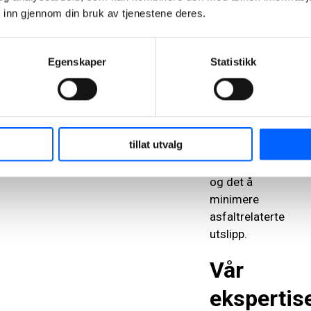
balanse
 inn gjennom din bruk av tjenestene deres.
mellom å øke
asfaltproduksjone
for
Egenskaper
Statistikk
vedlikehold,
slik at man
kan gjøre noe
med de
tillat utvalg
dårlige
veiforholdene,
og det å
minimere
asfaltrelaterte
utslipp.
Vår
ekspertis