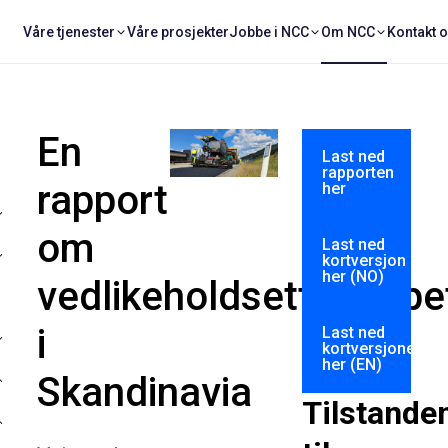
Våre tjenester
Våre prosjekter
Jobbe i NCC
Om NCC
Kontakt 
En
Last ned
rapporten
rapport
her
om
Last ned
kortversjon
her (NO)
vedlikeholdsetterslepe
i
Last ned
kortversjonen
her (EN)
Skandinavia
Tilstande