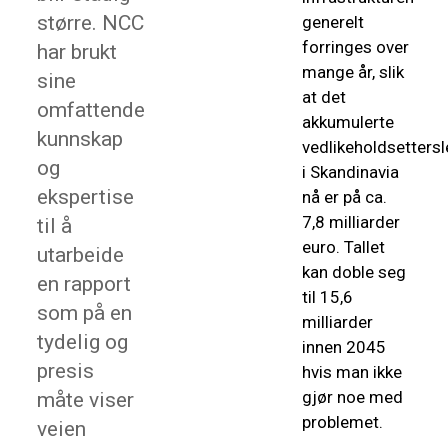
større. NCC
generelt
forringes over
har brukt
mange år, slik
sine
at det
omfattende
akkumulerte
kunnskap
vedlikeholdsettersl
og
i Skandinavia
ekspertise
nå er på ca.
7,8 milliarder
til å
euro. Tallet
utarbeide
kan doble seg
en rapport
til 15,6
som på en
milliarder
tydelig og
innen 2045
presis
hvis man ikke
gjør noe med
måte viser
problemet.
veien