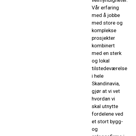
veimyndigheter.
Vår erfaring
med å jobbe
med store og
komplekse
prosjekter
kombinert
med en sterk
og lokal
tilstedeværelse
i hele
Skandinavia,
gjør at vi vet
hvordan vi
skal utnytte
fordelene ved
et stort bygg-
og