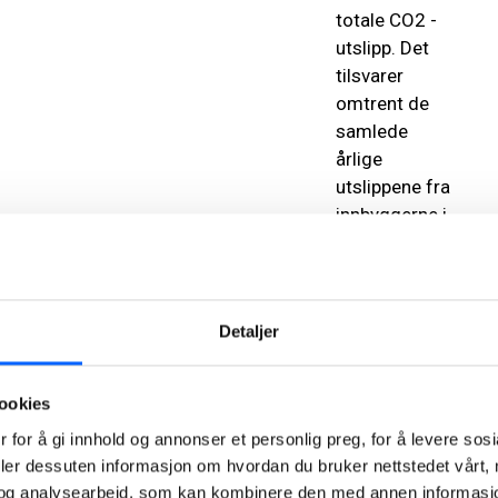
totale CO2 -
utslipp. Det
tilsvarer
omtrent de
samlede
årlige
utslippene fra
innbyggerne i
byene
Ålesund,
Roskilde og
Helsingborg
Detaljer
til sammen.
De
ookies
skandinaviske
 for å gi innhold og annonser et personlig preg, for å levere sos
landene må
deler dessuten informasjon om hvordan du bruker nettstedet vårt,
finne en
og analysearbeid, som kan kombinere den med annen informasjon d