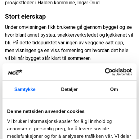
prosjektleder i Halden kommune, Ingar Orud.
Stort eierskap
Under omvisningen fikk brukerne gå gjennom bygget og se
hvor blant annet systua, snekkerverkstedet og kjøkkenet vil
bli. På dette tidspunktet var ingen av veggene satt opp,
men visningen ga en viss formening om hvordan det hele
vil bli når bygget står klart til sommeren.
- Brukerne av Båstadlund har allerede stort eierskap til
prosjektet, de var med på første spadetak da vi satte i gang
tidligere i år. Det er inspirerende å holde de oppdatert på
Samtykke
Detaljer
Om
byggeprosessen og vi ser at alle gleder seg veldig til
Båstadlund arbeids- og aktivitetssenter står klart og de kan
starte arbeidet i nye flotte omgivelser, sier prosjektleder i
Denne nettsiden anvender cookies
NCC, Lars Eivind Karlsen.
Vi bruker informasjonskapsler for å gi innhold og
annonser et personlig preg, for å levere sosiale
Etter omvisningen ble det servert pepperkake og saft på
mediefunksjoner og for å analysere trafikken vår. Vi deler
brakka.