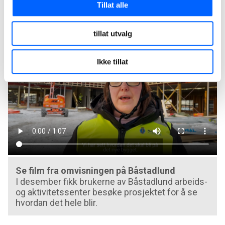
Tillat alle
funksjon- og utviklingshemninger kan utføre tilrettelagt
arbeid ut ifra egne forutsetninger. Byggingen ble startet
sommeren 2023, og skal stå ferdig til sommeren 2024.
tillat utvalg
Ikke tillat
Se film fra omvisningen på Båstadlund
I desember fikk brukerne av Båstadlund arbeids-
og aktivitetssenter besøke prosjektet for å se
hvordan det hele blir.