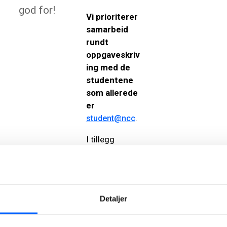
god for!
Vi prioriterer
samarbeid
rundt
oppgaveskriv
ing med de
studentene
som allerede
er
.
student@ncc
I tillegg
forsøker vi
også å bistå
andre
studenter
Detaljer
som kommer
til oss med