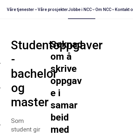
Våre tjenester
Våre prosjekter
Jobbe i NCC
Om NCC
Kontakt 
Studentoppgaver
Søknad
om å
-
skrive
bachelor
oppgav
og
e i
master
samar
beid
Som
med
student gir