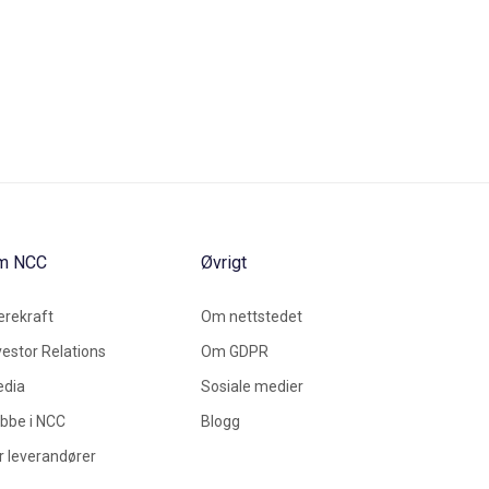
m NCC
Øvrigt
rekraft
Om nettstedet
vestor Relations
Om GDPR
dia
Sosiale medier
bbe i NCC
Blogg
r leverandører