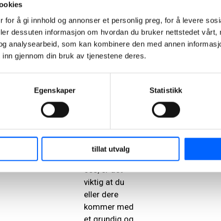
spesifikke
ookies
temaer og
 for å gi innhold og annonser et personlig preg, for å levere sos
spennende
deler dessuten informasjon om hvordan du bruker nettstedet vårt,
idéer som kan
og analysearbeid, som kan kombinere den med annen informasjon d
være av
 inn gjennom din bruk av tjenestene deres.
interesse for
oss i NCC.
Egenskaper
Statistikk
For å øke
sjansene dine
for å kunne
skrive
oppgave
tillat utvalg
sammen med
oss, er det
viktig at du
eller dere
kommer med
et
grundig og