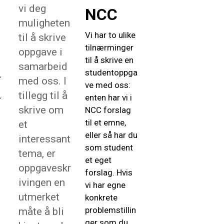
vi deg
NCC
muligheten
Vi har to ulike
til å skrive
tilnærminger
oppgave i
til å skrive en
samarbeid
studentoppga
med oss. I
ve med oss:
tillegg til å
enten har vi i
skrive om
NCC forslag
til et emne,
et
eller så har du
interessant
som student
tema, er
et eget
oppgaveskr
forslag. Hvis
ivingen en
vi har egne
utmerket
konkrete
problemstillin
måte å bli
ger som du