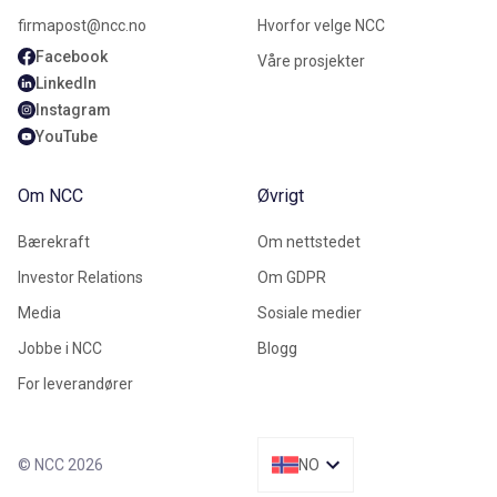
firmapost@ncc.no
Hvorfor velge NCC
Facebook
Våre prosjekter
LinkedIn
Instagram
YouTube
Om NCC
Øvrigt
Bærekraft
Om nettstedet
Investor Relations
Om GDPR
Media
Sosiale medier
Jobbe i NCC
Blogg
For leverandører
© NCC 2026
NO