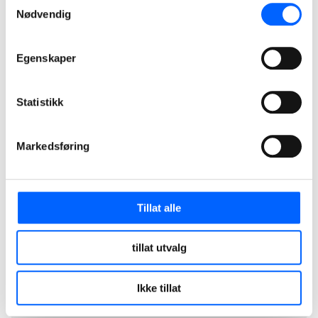
Nødvendig
Egenskaper
Les mer
Røde kors leksehjelp
Statistikk
NCCs juledonasjoner
Markedsføring
Tillat alle
tillat utvalg
Ikke tillat