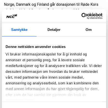
Norge, Danmark og Finland går donasjonen til Røde Kors
sin leksehjelp. I Sverige går donasjonen til Mattecentrum.
– Mange barn og unge i Norge får ikke den hjelpen de
trenger med leksene. I en skolehverdag hvor lekser er
Samtykke
Detaljer
Om
avgjørende for å henge med, ser vi at mulighetene for å
lykkes og få den hjelpen man trenger ikke gjelder alle. Med
Røde Kors Leksehjelp ønsker vi å bidra til å realisere
Denne nettsiden anvender cookies
potensialet til barn og unge ved å tilby hjelp og støtte til de
Vi bruker informasjonskapsler for å gi innhold og
som ikke har mulighet til å be om hjelp hjemme. Leksehjelp
annonser et personlig preg, for å levere sosiale
skal bidra til å utjevne sosiale forskjeller for elever i
mediefunksjoner og for å analysere trafikken vår. Vi deler
grunnskole og videregående skole. Vi takker NCC for at de
dessuten informasjon om hvordan du bruker nettstedet
valgte å donere julegaven deres til oss, sier Una Cecilie
vårt, med partnerne våre innen sosiale medier,
Aagesen, seniorrådgiver i Røde Kors i Norge.
annonsering og analysearbeid, som kan kombinere den
med annen informasjon du har gjort tilgjengelig for dem,
– Med NCCs bidrag kan disse organisasjonene hjelpe flere
eller som de har samlet inn gjennom din bruk av
barn til å utvikle seg i skolen og til å skape en bedre
tjenestene deres.
fremtid, sier Tomas Carlsson.
Samtykkevalg