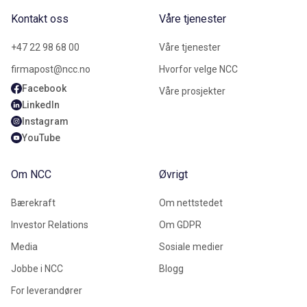
Kontakt oss
Våre tjenester
+47 22 98 68 00
Våre tjenester
firmapost@ncc.no
Hvorfor velge NCC
Facebook
Våre prosjekter
LinkedIn
Instagram
YouTube
Om NCC
Øvrigt
Bærekraft
Om nettstedet
Investor Relations
Om GDPR
Media
Sosiale medier
Jobbe i NCC
Blogg
For leverandører