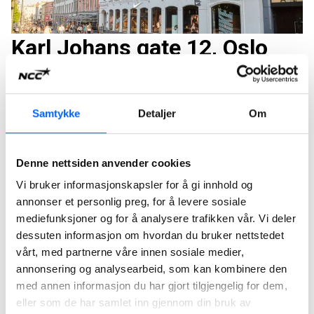
Karl Johans gate 12, Oslo
NCC bygger hotellet Karl Johans gate 12, som skal
driftes av Nordic Choice Hotels.
Samtykke
Detaljer
Om
Les mer
Denne nettsiden anvender cookies
Vi bruker informasjonskapsler for å gi innhold og
annonser et personlig preg, for å levere sosiale
mediefunksjoner og for å analysere trafikken vår. Vi deler
dessuten informasjon om hvordan du bruker nettstedet
vårt, med partnerne våre innen sosiale medier,
annonsering og analysearbeid, som kan kombinere den
med annen informasjon du har gjort tilgjengelig for dem,
eller som de har samlet inn gjennom din bruk av