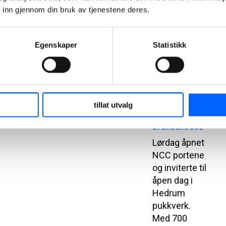
på i Elgeseter
 inn gjennom din bruk av tjenestene deres.
gate 23B i
Trondheim.
2025-05-13
Egenskaper
Statistikk
Åpen dag i
NCC Hedrum
pukkverk ble
tillat utvalg
en
braksuksess
Lørdag åpnet
NCC portene
og inviterte til
åpen dag i
Hedrum
pukkverk.
Med 700