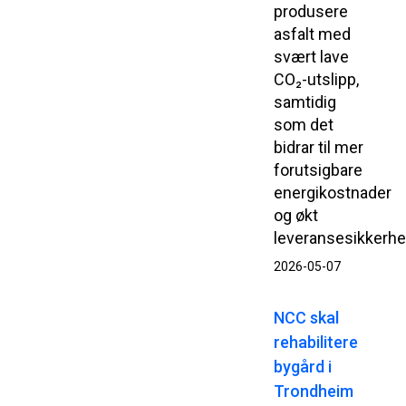
produsere
asfalt med
svært lave
CO₂-utslipp,
samtidig
som det
bidrar til mer
forutsigbare
energikostnader
og økt
leveransesikkerhe
2026-05-07
NCC skal
rehabilitere
bygård i
Trondheim