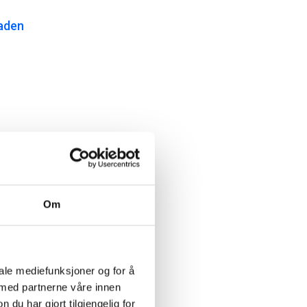
aden
aden
Om
iale mediefunksjoner og for å
 med partnerne våre innen
u har gjort tilgjengelig for