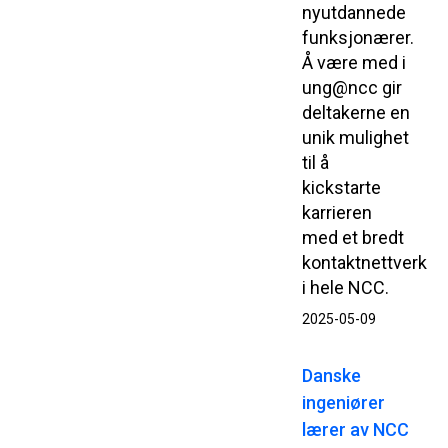
nyutdannede
funksjonærer.
Å være med i
ung@ncc gir
deltakerne en
unik mulighet
til å
kickstarte
karrieren
med et bredt
kontaktnettverk
i hele NCC.
2025-05-09
Danske
ingeniører
lærer av NCC