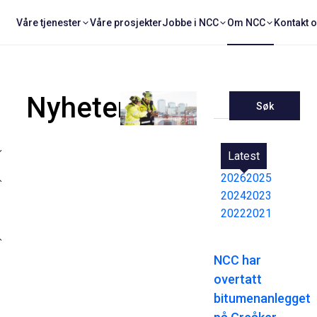
Våre tjenester
Våre prosjekter
Jobbe i NCC
Om NCC
Kontakt 
Nyheter
Søk
Latest
2026
2025
2024
2023
2022
2021
NCC har
overtatt
bitumenanlegget