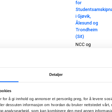
for
Studentsamskipn
i Gjøvik,
Ålesund og
Trondheim
(Sit)
NCC og
Studentsamskipn
i Gjøvik,
Ålesund og
Trondheim
Detaljer
(Sit) har
inngått
kontrakt for
ookies
rehabilitering
 for å gi innhold og annonser et personlig preg, for å levere sos
av
deler dessuten informasjon om hvordan du bruker nettstedet vårt,
studentboliger
og analysearbeid, som kan kombinere den med annen informasjon d