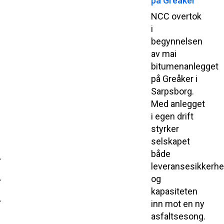
på Greåker
NCC overtok
i
begynnelsen
av mai
bitumenanlegget
på Greåker i
Sarpsborg.
Med anlegget
i egen drift
styrker
selskapet
både
leveransesikkerh
og
kapasiteten
inn mot en ny
asfaltsesong.