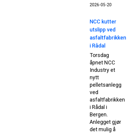
2026-05-20
NCC kutter
utslipp ved
asfaltfabrikken
i Rådal
Torsdag
åpnet NCC
Industry et
nytt
pelletsanlegg
ved
asfaltfabrikken
i Rådal i
Bergen.
Anlegget gjør
det mulig å