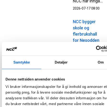
NCC har inngått kontrakt med Kystverket om utbygging av Kjøllefjord fiskerihavn i Lebesby kommune i Finnmark. Kontrakten har en verdi på 510 millioner norske kroner.
2026-07-17 08:00
NCC bygger
skole og
flerbrukshall
for Nesodden
kommune
NCC har signert en totalentreprisekontrakt med Nesodden kommune for bygging av Nesoddtangen skole og flerbrukshall. Avtalen har en verdi på om lag 345 millioner norske kroner.
2026-07-07 13:00
Samtykke
Detaljer
Om
NCC bygger
Denne nettsiden anvender cookies
Atløysambandet
Vi bruker informasjonskapsler for å gi innhold og annonser et
i Vestland
personlig preg, for å levere sosiale mediefunksjoner og for å
NCC og Vestland fylkeskommune har signert avtale for bygging av Atløysambandet. Ordreverdien er på om lag 1,5 milliarder norske kroner og er et av de største samferdselsprosjektene i regionen.
analysere trafikken vår. Vi deler dessuten informasjon om h
2026-07-07 10:00
du bruker nettstedet vårt, med partnerne våre innen sosiale