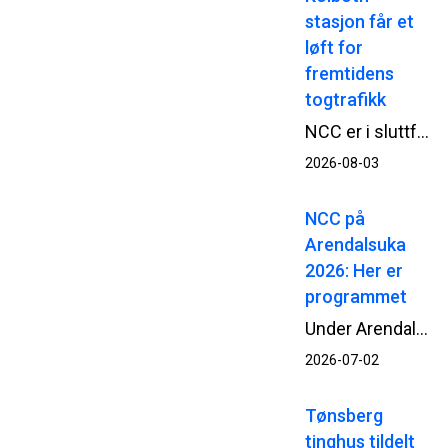
stasjon får et
løft for
fremtidens
togtrafikk
NCC er i sluttfasen av en omfattende oppgradering av Kolbotn stasjon. Når passasjerene tar i bruk begge de nye plattformene fra 3. august, møter de en mer tilgjengelig og moderne stasjon, bygget mens togtrafikken i stor grad har gått som normalt.
2026-08-03
NCC på
Arendalsuka
2026: Her er
programmet
Under Arendalsuka 2026 deltar NCC i en rekke samtaler og debatter om blant annet beredskap, infrastruktur og gjennomføringsevne. Her får du full oversikt over arrangementene og hvor du kan møte oss.
2026-07-02
Tønsberg
tinghus tildelt