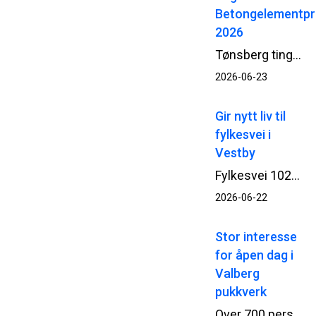
Betongelementpr
2026
Tønsberg tinghus er tildelt Betongelementprisen 2026 – en pris for arkitektur og byggverk som utmerker seg gjennom innovativ, bærekraftig og estetisk bruk av prefabrikkerte betongelementer. Bak prosjektet står Statsbygg, Add Arkitekter, NCC og Loe Betongelementer.
2026-06-23
Gir nytt liv til
fylkesvei i
Vestby
Fylkesvei 1026 i Vestby har fått nytt liv med økt bæreevne og en mer robust veikonstruksjon etter at NCC har ferdigstilt rehabilitering og asfaltering av den om lag 2 kilometer lange veistrekningen.
2026-06-22
Stor interesse
for åpen dag i
Valberg
pukkverk
Over 700 personer tok turen da NCC åpnet portene til Valberg pukkverk og inviterte til en innholdsrik og lærerik åpen dag lørdag 13. juni. Arrangementet ga et innblikk i virksomheten bak gjerdet – og interessen var stor.