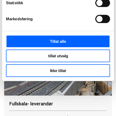
Svein-Arne Sivertsen
Statistikk
Divisjonssjef Infrastructure, NCC Infrastructure
+47 992 35 657
Markedsføring
Send epost
Tillat alle
tillat utvalg
Ikke tillat
Fullskala- leverandør