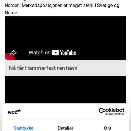
Norden. Markedsposisjonen er meget sterk i Sverige og
Norge.
Nå får Hammerfest ren havn
NCC bygger: Jernbaneprosjekt ny Drammen
Samtykke
Detaljer
Om