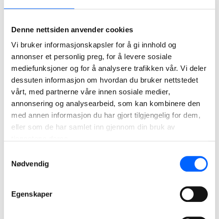
stasjon-Sundhaugen
NCC har inngått avtale med Bane NOR for
underbygning av strekningen Drammen stasjon
Denne nettsiden anvender cookies
– Sundhaugen. Prosjektet kjennetegnes av høy
Vi bruker informasjonskapsler for å gi innhold og
kompleksitet i forhold til planlegging, logistikk og
koordinering av en rekke tekniske fag
annonser et personlig preg, for å levere sosiale
mediefunksjoner og for å analysere trafikken vår. Vi deler
dessuten informasjon om hvordan du bruker nettstedet
vårt, med partnerne våre innen sosiale medier,
annonsering og analysearbeid, som kan kombinere den
med annen informasjon du har gjort tilgjengelig for dem,
eller som de har samlet inn gjennom din bruk av
tjenestene deres.
Samtykkevalg
Nødvendig
Egenskaper