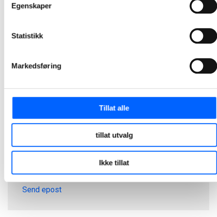
Egenskaper
Statistikk
Markedsføring
Tillat alle
tillat utvalg
Tor Heimdahl
Manager, Media Relations Norway, NCC Group
Ikke tillat
+47 951 30 693
Send epost