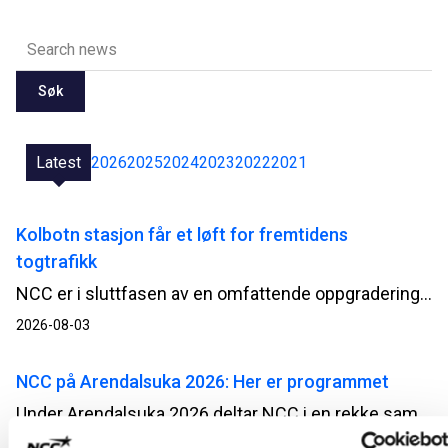
Søk
Latest
2026
2025
2024
2023
2022
2021
Kolbotn stasjon får et løft for fremtidens
togtrafikk
NCC er i sluttfasen av en omfattende oppgradering av Kolbotn stasjon. Når passasjerene tar i bruk begge de nye plattformene fra 3. august, møter de en mer tilgjengelig og moderne stasjon, bygget mens togtrafikken i stor grad har gått som normalt.
2026-08-03
NCC på Arendalsuka 2026: Her er programmet
Under Arendalsuka 2026 deltar NCC i en rekke samtaler og debatter om blant annet beredskap, infrastruktur og gjennomføringsevne. Her får du full oversikt over arrangementene og hvor du kan møte oss.
2026-07-02