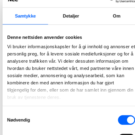
Tønsberg tinghus tildelt Betongelementprisen 2026
Samtykke
Detaljer
Om
Tønsberg tinghus er tildelt Betongelementprisen 2026 – en pris for arkitektur og byggverk som utmerker seg gjennom innovativ, bærekraftig og estetisk bruk av prefabrikkerte betongelementer. Bak prosjektet står Statsbygg, Add Arkitekter, NCC og Loe Betongelementer.
2026-06-23
Denne nettsiden anvender cookies
Vi bruker informasjonskapsler for å gi innhold og annonser et
Gir nytt liv til fylkesvei i Vestby
personlig preg, for å levere sosiale mediefunksjoner og for å
analysere trafikken vår. Vi deler dessuten informasjon om
Fylkesvei 1026 i Vestby har fått nytt liv med økt bæreevne og en mer robust veikonstruksjon etter at NCC har ferdigstilt rehabilitering og asfaltering av den om lag 2 kilometer lange veistrekningen.
hvordan du bruker nettstedet vårt, med partnerne våre innen
2026-06-22
sosiale medier, annonsering og analysearbeid, som kan
kombinere den med annen informasjon du har gjort
Stor interesse for åpen dag i Valberg pukkverk
tilgjengelig for dem, eller som de har samlet inn gjennom din
bruk av tjenestene deres.
Over 700 personer tok turen da NCC åpnet portene til Valberg pukkverk og inviterte til en innholdsrik og lærerik åpen dag lørdag 13. juni. Arrangementet ga et innblikk i virksomheten bak gjerdet – og interessen var stor.
2026-06-16
Samtykkevalg
Nødvendig
1
2
3
4
5
26
...