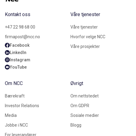
Kontakt oss
Våre tjenester
+47 22 98 68 00
Våre tjenester
firmapost@ncc.no
Hvorfor velge NCC
Facebook
Våre prosjekter
LinkedIn
Instagram
YouTube
Om NCC
Øvrigt
Bærekraft
Om nettstedet
Investor Relations
Om GDPR
Media
Sosiale medier
Jobbe i NCC
Blogg
For leverandører