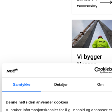
vannrensing
Vi bygger
Norges
infrastruktur
Lang erfaring og bred
Samtykke
Detaljer
Om
kompetanse gjør at vi 
en spesialisert og
profesjonell virksomhe
Denne nettsiden anvender cookies
noe som kommer vår
kunder til gode. Vår
Vi bruker informasjonskapsler for å gi innhold og annonser et
profesjonalitet innen