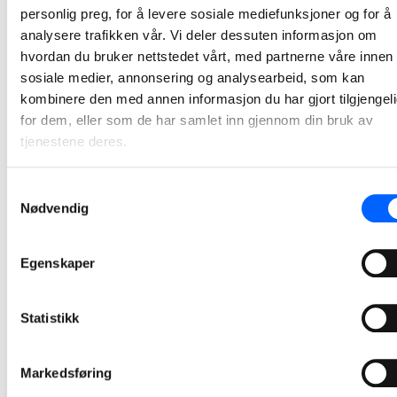
personlig preg, for å levere sosiale mediefunksjoner og for å
prosjektutvikling skap
nye, spennende og m
analysere trafikken vår. Vi deler dessuten informasjon om
kostnadseffektive
hvordan du bruker nettstedet vårt, med partnerne våre innen
løsninger.
sosiale medier, annonsering og analysearbeid, som kan
kombinere den med annen informasjon du har gjort tilgjengel
Les mer om
for dem, eller som de har samlet inn gjennom din bruk av
NCC
tjenestene deres.
Infrastructure
Samtykkevalg
Nødvendig
Egenskaper
Statistikk
Asfaltering
Vi asfalterer
Markedsføring
gårdsplasser,