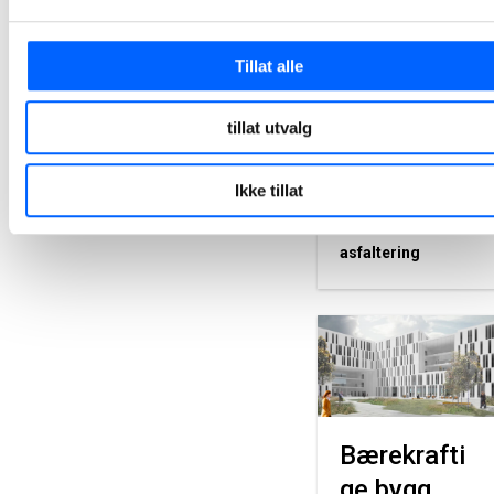
oppkjørsler, veier og
parkeringsplasser for
både bedriftskunder
og privatpersoner.
Tillat alle
Hvilken type asfalt og
hvor mye du trenger
hjelper vi deg med å
tillat utvalg
finne ut av.
Ikke tillat
Få et tilbud
på
asfaltering
Bærekrafti
ge bygg