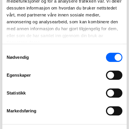
mediefunksjoner og for å analysere trafikken vår. Vi deler
badeanlegget overlevert til Bærum kommune.
dessuten informasjon om hvordan du bruker nettstedet
Svømmehallen åpnes for publikum august 2021.
vårt, med partnerne våre innen sosiale medier,
Les mer
annonsering og analysearbeid, som kan kombinere den
med annen informasjon du har gjort tilgjengelig for dem,
eller som de har samlet inn gjennom din bruk av
tjenestene deres.
Samtykkevalg
Nødvendig
Egenskaper
Statistikk
Røykenbadet, Røyken
Markedsføring
NCC har bygget Røykenbadet på rekordtid. Røyken