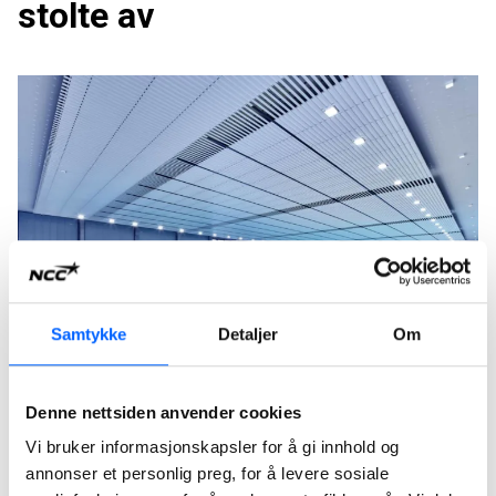
stolte av
Samtykke
Detaljer
Om
Rud svømmehall i Bærum
Denne nettsiden anvender cookies
NCCs bygging av Rud svømmehall i Bærum er ferdigstilt,
Vi bruker informasjonskapsler for å gi innhold og
og 5.mars 2021 ble det moderne og klimaeffektive
annonser et personlig preg, for å levere sosiale