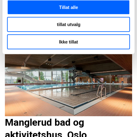
kommunes nye svømmehall og helsehus på Bråset, ble
Tillat alle
onsdag 30. november signert over til byggherren.
Les mer
tillat utvalg
Ikke tillat
Manglerud bad og
aktivitetshus, Oslo