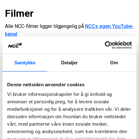
Filmer
Alle NCC-filmer ligger tilgjengelig på
NCCs egen YouTube-
kanal
.
Brand guidelines
Samtykke
Detaljer
Om
Vi har samlet all viktig informasjon og praktiske
retningslinjer for hvordan en kan arbeide med NCCs
merkevareidentitet og andre merker i konsernet. På siden
Denne nettsiden anvender cookies
finner du logotyper, farger, typografi og instruksjoner for
både trykte og digitale applikasjoner. Denne guiden handler
Vi bruker informasjonskapsler for å gi innhold og
om NCC-merkevaren så vel som andre merker innen NCC-
annonser et personlig preg, for å levere sosiale
familien, for eksempel Hercules og Binab.
mediefunksjoner og for å analysere trafikken vår. Vi deler
dessuten informasjon om hvordan du bruker nettstedet
NCCs retningslinjer for merkevare:
ncc.com/brand
vårt, med partnerne våre innen sosiale medier,
annonsering og analysearbeid, som kan kombinere den
Passord: Hvis du mangler passordet, vennligst send en e-
med annen informasjon du har gjort tilgjengelig for dem,