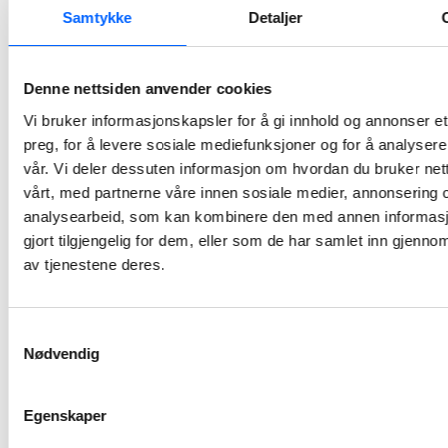
Samtykke
Detaljer
Tell me -
Rapporter
overtredelser
Denne nettsiden anvender cookies
Vi bruker informasjonskapsler for å gi innhold og annonser et
preg, for å levere sosiale mediefunksjoner og for å analysere
vår. Vi deler dessuten informasjon om hvordan du bruker net
vårt, med partnerne våre innen sosiale medier, annonsering 
analysearbeid, som kan kombinere den med annen informasj
gjort tilgjengelig for dem, eller som de har samlet inn gjenno
av tjenestene deres.
Ståle
Ellingsen
Innkjøpssjef,
Samtykkevalg
NCC
Nødvendig
Building
Egenskaper
+47 911 34
599