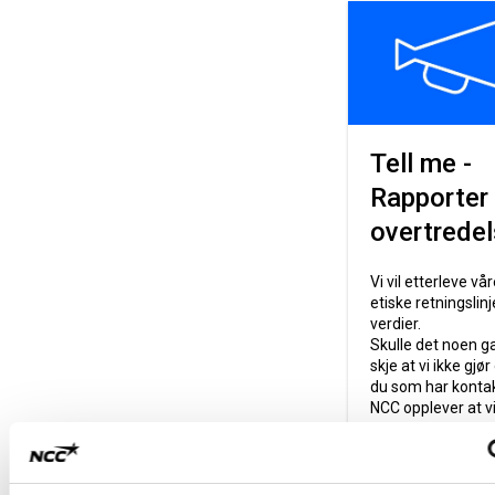
Tell me -
Rapporter
overtredel
Vi vil etterleve vår
etiske retningslinj
verdier.
Skulle det noen g
skje at vi ikke gjør
du som har konta
NCC opplever at vi
gjør det, finnes de
mulighet for å
rapportere det.