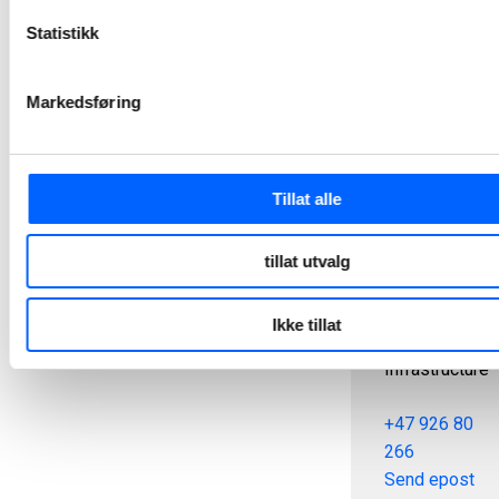
Send epost
Statistikk
Markedsføring
Tillat alle
Elisabeth
Strandvoll
tillat utvalg
Kristmoen
Innkjøpssjef,
Ikke tillat
NCC
Infrastructure
+47 926 80
266
Send epost