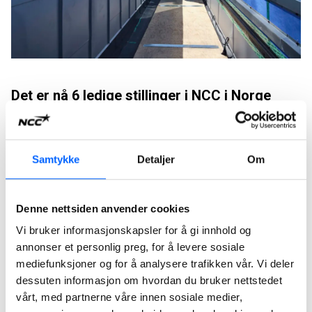
Det er nå 6 ledige stillinger i NCC i Norge
Lokasjon
Samtykke
Detaljer
Om
Jobbtittel
Lokasjon
Søk før
Sjøentreprenøren søker
Hybrid
Denne nettsiden anvender cookies
Bergsprenger
Vi bruker informasjonskapsler for å gi innhold og
Sjøentreprenøren søker
Hybrid
annonser et personlig preg, for å levere sosiale
Skipsfører og båtførere D6 / D5
mediefunksjoner og for å analysere trafikken vår. Vi deler
Head of Cost Management
2026-08-
Oslo
dessuten informasjon om hvordan du bruker nettstedet
16
Green Industry Transformation
vårt, med partnerne våre innen sosiale medier,
2026-08-
Anleggsleder Tunnel
Hybrid