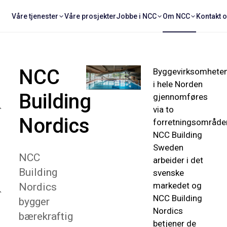
Våre tjenester
Våre prosjekter
Jobbe i NCC
Om NCC
Kontakt 
NCC
Byggevirksomhete
i hele Norden
Building
gjennomføres
via to
Nordics
forretningsområder
NCC Building
Sweden
NCC
arbeider i det
Building
svenske
markedet og
Nordics
NCC Building
bygger
Nordics
bærekraftig
betjener de