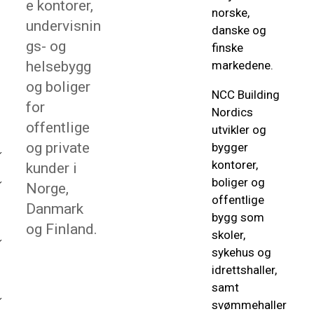
e kontorer,
norske,
undervisnin
danske og
gs- og
finske
helsebygg
markedene.
og boliger
NCC Building
for
Nordics
offentlige
utvikler og
og private
bygger
kontorer,
kunder i
boliger og
Norge,
offentlige
Danmark
bygg som
og Finland.
skoler,
sykehus og
idrettshaller,
samt
svømmehaller