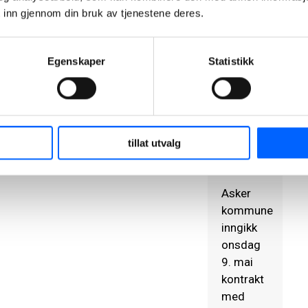
undervisningsbygg
 inn gjennom din bruk av tjenestene deres.
og
badeanlegg/svømme
Egenskaper
Statistikk
Risenga
ungdom
skole,
tillat utvalg
Asker
Asker
kommune
inngikk
onsdag
9. mai
kontrakt
med