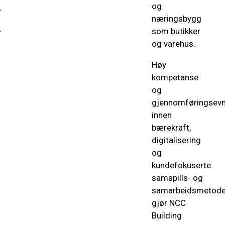
og
næringsbygg
som butikker
og varehus.
Høy
kompetanse
og
gjennomføringsev
innen
bærekraft,
digitalisering
og
kundefokuserte
samspills- og
samarbeidsmetode
gjør NCC
Building