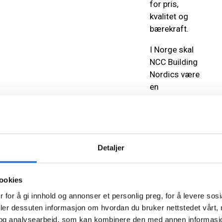
for pris,
kvalitet og
bærekraft.
I Norge skal
NCC Building
Nordics være
en
foretrukken
samspillspartner
og
entreprenør
Detaljer
med et
spesielt fokus
på
ookies
segmentene
 for å gi innhold og annonser et personlig preg, for å levere sos
kontor,
deler dessuten informasjon om hvordan du bruker nettstedet vårt,
helsebygg,
og analysearbeid, som kan kombinere den med annen informasjon d