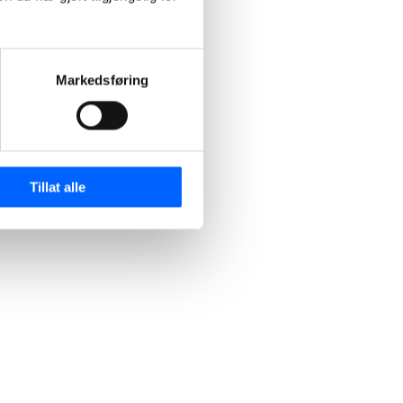
haller.
Markedsføring
Tillat alle