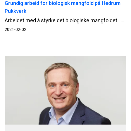
Grundig arbeid for biologisk mangfold på Hedrum
Pukkverk
Arbeidet med å styrke det biologiske mangfoldet i områdene rundt pukkverk er en del av NCCs bærekraftstrategi. Nå har Hedrum Pukkverk blitt miljøsertifisert som en Kielo-Site.
2021-02-02