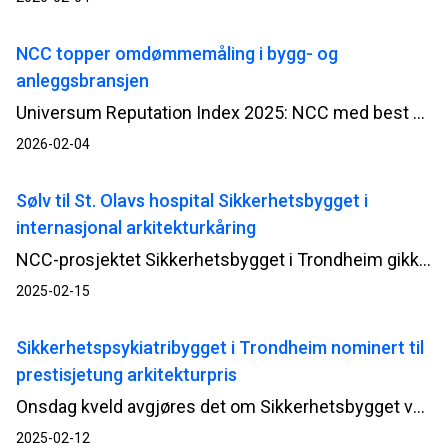
NCC topper omdømmemåling i bygg- og
anleggsbransjen
Universum Reputation Index 2025: NCC med best omdømme i kategorien Infrastruktur, bygg &amp; anlegg.
2026-02-04
Sølv til St. Olavs hospital Sikkerhetsbygget i
internasjonal arkitekturkåring
NCC-prosjektet Sikkerhetsbygget i Trondheim gikk nesten helt til topps i den prestisjetunge kåringen European Healthcare Design Champions Awards 2024, med en solid 2. plass! Med sin banebrytende utforming innen sikkerhetspsykiatri har bygget markert seg i kåringen "Tiårets beste sykehus" i kategorien Mental Health Design. Vinneren ble Stella’s Place Young Adult Mental Health i Toronto, Canada
2025-02-15
Sikkerhetspsykiatribygget i Trondheim nominert til
prestisjetung arkitekturpris
Onsdag kveld avgjøres det om Sikkerhetsbygget ved St. Olavs hospital går av med seieren og kan kalle seg Tiårets beste sykehus i kategorien Mental Health Design.
2025-02-12