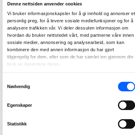
Første spadetak for Tønsberg tinghus
Denne nettsiden anvender cookies
Denne uken var det offisiell byggestart for det nye tinghuset i Tønsberg. Tinghuset skal etter planen stå ferdig i 2025.
Vi bruker informasjonskapsler for å gi innhold og annonser et
personlig preg, for å levere sosiale mediefunksjoner og for å
2024-02-09
analysere trafikken vår. Vi deler dessuten informasjon om
hvordan du bruker nettstedet vårt, med partnerne våre innen
Automatisert datainnsamling skal gi bedre styring
sosiale medier, annonsering og analysearbeid, som kan
og rapportering
kombinere den med annen informasjon du har gjort
tilgjengelig for dem, eller som de har samlet inn gjennom din
NCC og Fremby AS har inngått et samarbeid for å utvikle løsninger for automatisert datainnsamling fra NCCs drift- og anleggsprosjekter i Oslo. Nylig fikk utviklingsprosjektet støtte fra Norges Forskningsråd.
bruk av tjenestene deres.
2024-02-06
Samtykkevalg
Forbedrer ørretens gyteforhold i Ljanselva
Nødvendig
For å bedre gyteforholdene for ørreten i Ljanselva i Oslo, har NCC Område Oslo nylig utført habitatforbedring.
2022-02-18
Egenskaper
Haandverkerne AS vant fireårig rammeavtale med
Statistikk
Omsorgsbygg