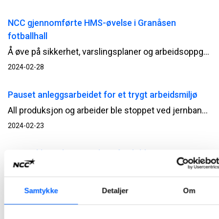
NCC gjennomførte HMS-øvelse i Granåsen
fotballhall
Å øve på sikkerhet, varslingsplaner og arbeidsoppgaver under en iscenesatt ulykke, gjør NCC jevnlig. Våre kollegaer og underentreprenører skal alltid vite hva de skal gjøre om ulykken først er ute. Øvelsen, som nylig ble gjennomført i prosjektet Granåsen fotballhall i Trondheim, ga gode og viktige erfaringer for alle som deltok.
2024-02-28
Pauset anleggsarbeidet for et trygt arbeidsmiljø
All produksjon og arbeider ble stoppet ved jernbaneprosjekt Drammen stasjon – Sundhaugen ved to anledninger nylig for å øke fokuset på sikkerhetskultur og et trygt arbeidsmiljø uten ulykker.
2024-02-23
Nye Hokksund renseanlegg fordobler
rensekapasiteten for Øvre Eiker kommune
Byggingen av det nye renseanlegget i Hokksund er godt i gang. Det er NCC som er entreprenør for anlegget, og de sikter mot overlevering til Øvre Eiker kommune høsten 2025. Renseanlegget blir et topp moderne anlegg som bidrar til reduserte utslipp av nitrogen og fosfor.
Samtykke
Detaljer
Om
2024-02-19