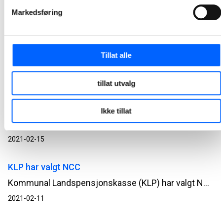
NCCs datterselskap Haandverkerne har nylig signert en fireårig rammeavtale for bygningsmessige håndverkertjenester med Omsorgsbygg Oslo KF.
Markedsføring
2021-02-19
Niras velger Valle View
Tillat alle
Konsulentselskapet NIRAS har inngått leieavtale og flytter inn i 12. etasje i Valle View i Oslo nærmere sommeren i år.
2021-02-18
tillat utvalg
UDI på vei inn i Valle View
Ikke tillat
1. februar overtok Utlendingsdirektoratet (UDI) nærmere 16 000 m2 i Valle View på Valle i Oslo. Fra å være fordelt på fire bygg og seks adresser i Oslo sentrum, vil UDI nå samle nærmere 900 ansatte i ett flott nytt lokale.
2021-02-15
KLP har valgt NCC
Kommunal Landspensjonskasse (KLP) har valgt NCC som samarbeidspartner når de skal utvikle sitt spennende nybygg i Teknobyen i Trondheim.
2021-02-11