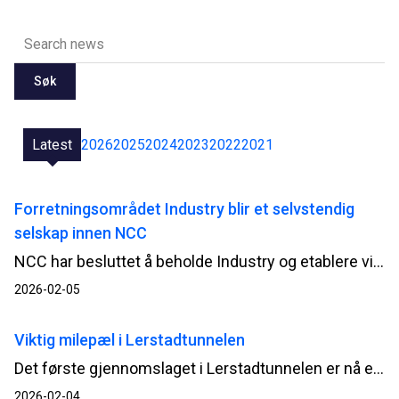
Søk
Latest
2026
2025
2024
2023
2022
2021
Forretningsområdet Industry blir et selvstendig
selskap innen NCC
NCC har besluttet å beholde Industry og etablere virksomheten som et selvstendig selskap innen NCC-konsernet. Målet er å styrke forretningslogikken og gi virksomheten best mulige forutsetninger for videre utvikling.
2026-02-05
Viktig milepæl i Lerstadtunnelen
Det første gjennomslaget i Lerstadtunnelen er nå et faktum. Onsdag ettermiddag ble den siste salva i søndre løp avfyrt i samarbeid mellom Ålesunds ordfører Håkon Lykkebø Strand og NCCs skytebas, og markerte en av de største milepælene i Bypakke Ålesund så langt i prosjektet E136 Breivika–Lerstad.
2026-02-04