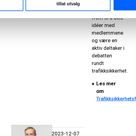
i bransjen.
tillat utvalg
Waage ser
frem til å dele
idéer med
medlemmene
og være en
aktiv deltaker i
debatten
rundt
trafikksikkerhet.
Les mer
om
Trafikksikkerhets
2023-12-07