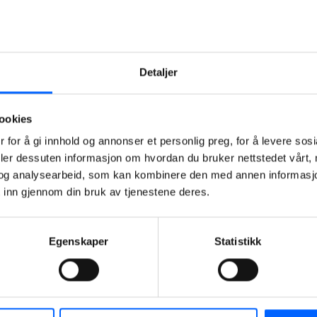
TSF gjør, sier
André Waage,
Head of
department
Detaljer
Asfalt i NCC
Industry.
ookies
NCC har
 for å gi innhold og annonser et personlig preg, for å levere sos
allerede i dag
deler dessuten informasjon om hvordan du bruker nettstedet vårt,
et høyt fokus
og analysearbeid, som kan kombinere den med annen informasjon d
på sikkerhet i
 inn gjennom din bruk av tjenestene deres.
arbeidet og vil
med
medlemskapet
Egenskaper
Statistikk
i TSF bidra
med å dele
erfaringer og
lære av andre