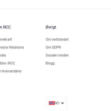
m NCC
Øvrigt
rekraft
Om nettstedet
vestor Relations
Om GDPR
dia
Sosiale medier
bbe i NCC
Blogg
r leverandører
NO