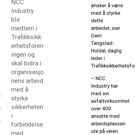
NCC
ønsker å være
Industry
med å styrke
blir
dette
medlem i
arbeidet, sier
Geirr
Trafikksikk
Tangstad-
erhetsforen
Holdal, daglig
ingen og
leder i
skal bidra i
Trafikksikkerhetsfo
organisasjo
– NCC
nens arbeid
Industry har
med å
med sin
styrke
asfaltvirksomhet
sikkerheten
over 400
i
ansatte med
arbeidsplassen
forbindelse
ute på veien.
med