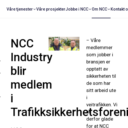
Våre tjenester
Våre prosjekter
Jobbe i NCC
Om NCC
Kontakt 
NCC
– Våre
medlemmer
Industry
som jobber i
bransjen er
blir
opptatt av
sikkerheten til
medlem
de som har
sitt arbeid ute
i
i
veitrafikken. Vi
Trafikksikkerhetsforen
er
derfor glade
for at NCC