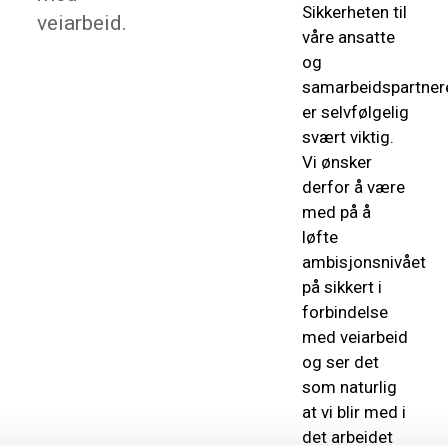
Sikkerheten til
veiarbeid.
våre ansatte
og
samarbeidspartner
er selvfølgelig
svært viktig.
Vi ønsker
derfor å være
med på å
løfte
ambisjonsnivået
på sikkert i
forbindelse
med veiarbeid
og ser det
som naturlig
at vi blir med i
det arbeidet