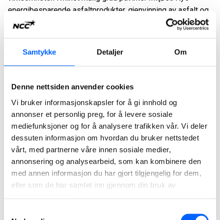
energibesparende asfaltprodukter, gjenvinning av asfalt og
alternativt drivstoff er noen eksempler. NCC Industry vil
gjennom ulike initiativ medvirke til en mer bærekraftig
samfunnsutvikling.
Samtykke
Detaljer
Om
Kundegrunnlaget for steinmaterialer, asfaltproduksjon,
pæling og asfaltering stammer fra så vel privat sektor som
Denne nettsiden anvender cookies
kommuner og offentlig administrasjon. Privatmarkedet for
Vi bruker informasjonskapsler for å gi innhold og
asfaltering og levering av steinmaterialer utgjør
annonser et personlig preg, for å levere sosiale
størstedelen av kundegrunnlaget. Som kunde vil du dra
mediefunksjoner og for å analysere trafikken vår. Vi deler
nytte av vår nordiske kompetanse som ledende aktør i våre
dessuten informasjon om hvordan du bruker nettstedet
markeder, en aktør som leverer de rette produktene og
vårt, med partnerne våre innen sosiale medier,
tjenestene til dine prosjekter.
annonsering og analysearbeid, som kan kombinere den
NCC Industry produserer totalt seks millioner tonn asfalt og
med annen informasjon du har gjort tilgjengelig for dem,
25 millioner tonn pukk- og grusmateriale hvert år. Det gjør
eller som de har samlet inn gjennom din bruk av
tjenestene deres.
oss til Nordens største aktør innen asfalt og
steinmaterialer. Virksomheten er først og fremst basert i de
Samtykkevalg