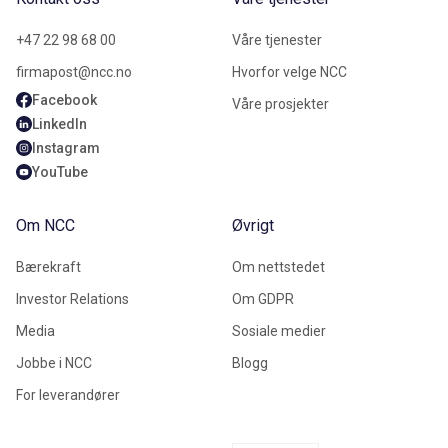
+47 22 98 68 00
Våre tjenester
firmapost@ncc.no
Hvorfor velge NCC
Facebook
Våre prosjekter
LinkedIn
Instagram
YouTube
Om NCC
Øvrigt
Bærekraft
Om nettstedet
Investor Relations
Om GDPR
Media
Sosiale medier
Jobbe i NCC
Blogg
For leverandører