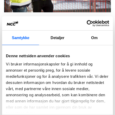
Våre løsninger og tjenester
Med oss får du en kompetansedrevet og engasjert partner
Samtykke
Detaljer
Om
– fra utvalgte tjenester til helhetlige løsninger for
prosjektene dine.
Denne nettsiden anvender cookies
Alle våre løsninger og tjenester
Vi bruker informasjonskapsler for å gi innhold og
annonser et personlig preg, for å levere sosiale
mediefunksjoner og for å analysere trafikken vår. Vi deler
dessuten informasjon om hvordan du bruker nettstedet
vårt, med partnerne våre innen sosiale medier,
annonsering og analysearbeid, som kan kombinere den
med annen informasjon du har gjort tilgjengelig for dem,
eller som de har samlet inn gjennom din bruk av
tjenestene deres.