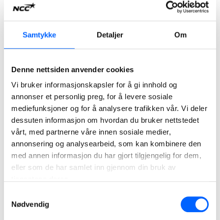
Samtykke
Detaljer
Om
NCC Property Development legger hovedvekt på
Denne nettsiden anvender cookies
bærekraftige kontor-, handels- og logistikkeiendommer
Vi bruker informasjonskapsler for å gi innhold og
med attraktiv beliggenhet
, og kjennetegnes av en grundig
annonser et personlig preg, for å levere sosiale
forståelse av spesifikke kundebehov.
mediefunksjoner og for å analysere trafikken vår. Vi deler
dessuten informasjon om hvordan du bruker nettstedet
Ettersom eiendomsutvikling er en lang prosess, er det
vårt, med partnerne våre innen sosiale medier,
viktig å forstå fremtidige trender i et forsøk på å forutsi
annonsering og analysearbeid, som kan kombinere den
hvilke krav og ønsker morgendagens kunder vil ha. Det er
med annen informasjon du har gjort tilgjengelig for dem,
viktig å vite hvilke geografiske steder og typer
eller som de har samlet inn gjennom din bruk av
eiendommer kundene sannsynligvis vil velge som
tjenestene deres.
arbeidsplasser om fem til ti år.
Samtykkevalg
Nødvendig
NCC jobber systematisk med å skaffe seg innsikt gjennom
undersøkelser om fremtidstrender, kundeintervjuer og