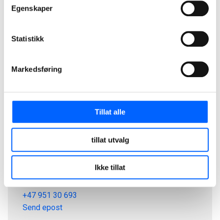
Egenskaper
Statistikk
Markedsføring
Tillat alle
tillat utvalg
Tor Heimdahl
Ikke tillat
Manager, Media Relations Norway, NCC Group
+47 951 30 693
Send epost