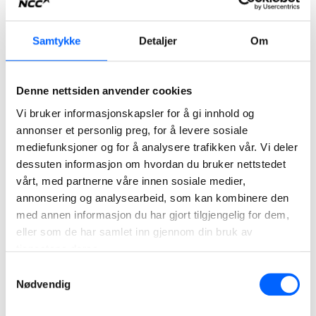
Denne vinteren kommer også Oslo havn inn som kunde og
det har vært stilt spørsmål om kapasiteten til NCCs
Samtykke
Detaljer
Om
renseanlegg.
-Vi har nå god erfaring og kjenner anleggets kapasitet
Denne nettsiden anvender cookies
svært godt. Jeg er derfor helt sikker på at vi med god
Vi bruker informasjonskapsler for å gi innhold og
planlegging og logistikk, skal kunne håndtere smelting og
annonser et personlig preg, for å levere sosiale
rensing av Oslo-snøen på en svært god måte, sier Kevin.
mediefunksjoner og for å analysere trafikken vår. Vi deler
dessuten informasjon om hvordan du bruker nettstedet
Les mer om:
Snøsmelting og NCC SnowClean
vårt, med partnerne våre innen sosiale medier,
I tillegg til smelting og rensing av snøen fra Oslo-gatene og
annonsering og analysearbeid, som kan kombinere den
havna, kommer også leveranser fra borettslag og
med annen informasjon du har gjort tilgjengelig for dem,
næringsvirksomhet.
eller som de har samlet inn gjennom din bruk av
tjenestene deres.
- Snøen fra Oslo-gatene har høyeste prioritet, men vi skal
Samtykkevalg
klare å ta unna snø for også andre kunder, avslutter
Nødvendig
prosjektleder Hans Kevin i NCC.