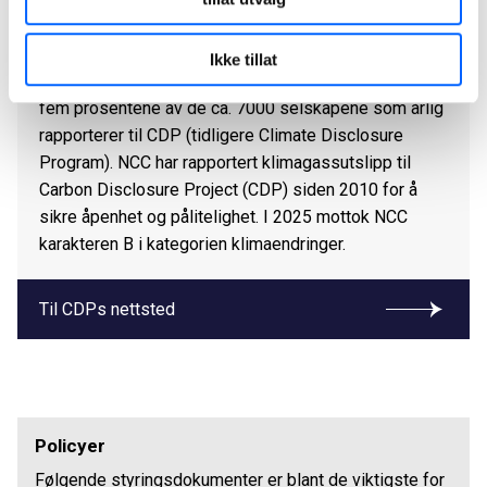
NCC Infrastructure
ISO 14001
/
ISO 9001
/
ISO
45001
NCC er et av verdens beste selskaper på å håndtere
Ikke tillat
NCC Building Norway
ISO 14001
/
ISO 9001
klimaspørsmål og plasserer seg blant de øverste
fem prosentene av de ca. 7000 selskapene som årlig
rapporterer til CDP (tidligere Climate Disclosure
Program). NCC har rapportert klimagassutslipp til
Carbon Disclosure Project (CDP) siden 2010 for å
sikre åpenhet og pålitelighet. I 2025 mottok NCC
karakteren B i kategorien klimaendringer.
Til CDPs nettsted
Policyer
Følgende styringsdokumenter er blant de viktigste for