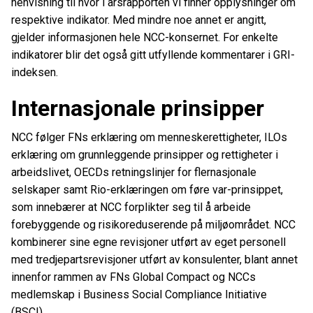
henvisning til hvor i årsrapporten vi finner opplysninger om
respektive indikator. Med mindre noe annet er angitt,
gjelder informasjonen hele NCC-konsernet. For enkelte
indikatorer blir det også gitt utfyllende kommentarer i GRI-
indeksen.
Internasjonale prinsipper
NCC følger FNs erklæring om menneskerettigheter, ILOs
erklæring om grunnleggende prinsipper og rettigheter i
arbeidslivet, OECDs retningslinjer for flernasjonale
selskaper samt Rio-erklæringen om føre var-prinsippet,
som innebærer at NCC forplikter seg til å arbeide
forebyggende og risikoreduserende på miljøområdet. NCC
kombinerer sine egne revisjoner utført av eget personell
med tredjepartsrevisjoner utført av konsulenter, blant annet
innenfor rammen av FNs Global Compact og NCCs
medlemskap i Business Social Compliance Initiative
(BSCI).