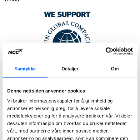
Samtykke
Detaljer
Om
FNs Global Compact
Denne nettsiden anvender cookies
Vi bruker informasjonskapsler for å gi innhold og
Siden 2010 har NCC rapportert til FNs Global
annonser et personlig preg, for å levere sosiale
Compact og gir nå årlig en beskrivelse av de
mediefunksjoner og for å analysere trafikken vår. Vi deler
praktiske tiltakene selskapet har gjennomført eller
dessuten informasjon om hvordan du bruker nettstedet
planlegger å gjennomføre.
vårt, med partnerne våre innen sosiale medier,
annonsering og analysearbeid, som kan kombinere den