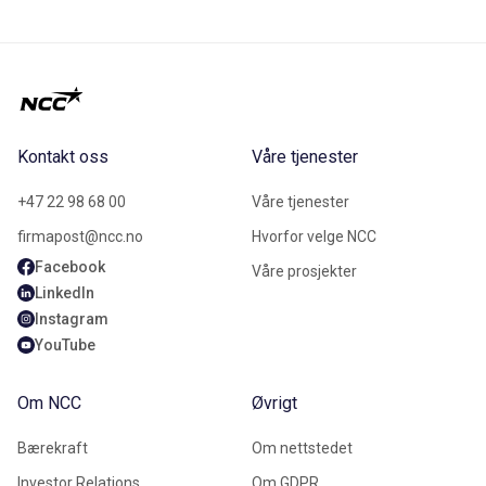
Kontakt oss
Våre tjenester
+47 22 98 68 00
Våre tjenester
firmapost@ncc.no
Hvorfor velge NCC
Facebook
Våre prosjekter
LinkedIn
Instagram
YouTube
Om NCC
Øvrigt
Bærekraft
Om nettstedet
Investor Relations
Om GDPR