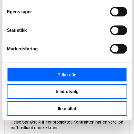
Egenskaper
2026
Statistikk
Markedsføring
Tillat alle
Ny Sikkerhetspsykiatri på Ila, Bærum
tillat utvalg
NCC har etablert bygget for sikkerhetspsykiatri med
tilhørende uteområder og perimetersikring. Bygget har to
Ikke tillat
hoveddeler, en for døgnenheter og et mottaksbygg. Totalt
er bygget på 14 500 kvm. NCC har signert kontrakt med
Helse Sør-Øst RHF for prosjektet. Kontrakten har en verdi på
ca 1 milliard norske krone