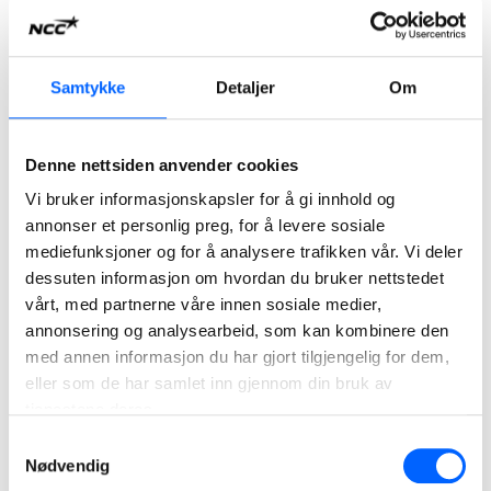
Les mer om prosjektet
2026
Samtykke
Detaljer
Om
Denne nettsiden anvender cookies
Vi bruker informasjonskapsler for å gi innhold og
annonser et personlig preg, for å levere sosiale
mediefunksjoner og for å analysere trafikken vår. Vi deler
dessuten informasjon om hvordan du bruker nettstedet
vårt, med partnerne våre innen sosiale medier,
annonsering og analysearbeid, som kan kombinere den
med annen informasjon du har gjort tilgjengelig for dem,
Stasjonstiltak Strømmen-Oslo-Ski
eller som de har samlet inn gjennom din bruk av
NCC har inngått samspillskontrakt med Bane NOR for
tjenestene deres.
ombygging og tilpasning av åtte jernbanestasjoner i Oslo-
regionen for nye togsett.
Samtykkevalg
Nødvendig
Les mer om prosjektet