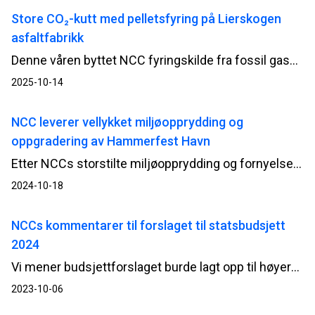
Store CO₂-kutt med pelletsfyring på Lierskogen
asfaltfabrikk
Denne våren byttet NCC fyringskilde fra fossil gass til trepellets ved asfaltfabrikken på Lierskogen utenfor Drammen. Resultatet er betydelige reduksjoner i CO₂-utslipp – opptil 90 prosent – og et viktig bidrag i arbeidet med å redusere utslipp fra asfaltproduksjon.
2025-10-14
NCC leverer vellykket miljøopprydding og
oppgradering av Hammerfest Havn
Etter NCCs storstilte miljøopprydding og fornyelse av de to havnene i Hammerfest og Forsøl, er byens havnedirektør Per-Åge Hansen godt fornøyd med både gjennomføringen og havneforbedringene.
2024-10-18
NCCs kommentarer til forslaget til statsbudsjett
2024
Vi mener budsjettforslaget burde lagt opp til høyere bevilgninger til bygg- og anleggsprosjekter med kort oppstartstid, herunder vedlikeholdsprosjekter.
2023-10-06