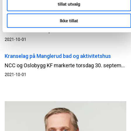
tillat utvalg
NCC har fått gode erfaringer med ombruk av
materialer fra ombruksprosjektet KA13
Ikke tillat
NCCs datterselskap Haandverkerne var hovedentreprenør på ombruksprosjektet Kristian Augusts gate 13, som 30. september ble tildelt Statens pris for byggkvalitet. Erfaringene fra prosjektet tar Haandverkerne og NCC med videre i andre prosjekter.
2021-10-01
Kranselag på Manglerud bad og aktivitetshus
NCC og Oslobygg KF markerte torsdag 30. september kranselag på Manglerud bad og aktivitetshus.
2021-10-01