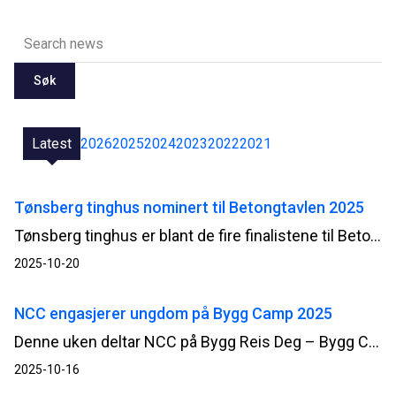
Søk
Latest
2026
2025
2024
2023
2022
2021
Tønsberg tinghus nominert til Betongtavlen 2025
Tønsberg tinghus er blant de fire finalistene til Betongtavlen 2025, den prestisjefylte prisen for betongarkitektur. Prisen deles ut til byggverk hvor betong er brukt på en miljømessig, estetisk og teknisk fremragende måte.
2025-10-20
NCC engasjerer ungdom på Bygg Camp 2025
Denne uken deltar NCC på Bygg Reis Deg – Bygg Camp 2025, et rekrutteringsarrangement som samler over 1200 ungdomsskoleelever fra hele landet. Målet er å inspirere unge til å velge yrkesfaglig utdanning og vise frem mulighetene i byggenæringen.
2025-10-16