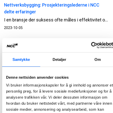
Nettverksbygging: Prosjekteringslederne i NCC
delte erfaringer
I en bransje der suksess ofte måles i effektivitet og kvalitet, er samarbeid og læring av avgjørende betydning. Nylig ble det gjennomført en inspirerende samling for prosjekteringsledere i NCC, hvor deltakerne fikk muligheten til å dele erfaringer, diskutere arbeidsmetoder og dra på prosjektbesøk for å lære av hverandres utfordringer og suksesser.
2023-10-05
Det støpes på Granåsen fotballhall
NCC Building er godt i gang med arbeidene på Granåsen fotballhall i Trondheim. Hoppbakken og skianlegget ble levert i midten av september, og nå er det den tredje fasen av idrettsparken som skal bygges.
2023-10-05
Samtykke
Detaljer
Om
NCC lanserer nettbutikk for salg av steinmaterialer
Denne nettsiden anvender cookies
med hjemlevering
Vi bruker informasjonskapsler for å gi innhold og annonser et
NCC Steinmaterialer retter seg mot privatmarkedet når de nå har lansert en web-butikk for salg av steinprodukter som grus, sand og jord.
personlig preg, for å levere sosiale mediefunksjoner og for å
2021-10-26
analysere trafikken vår. Vi deler dessuten informasjon om
hvordan du bruker nettstedet vårt, med partnerne våre innen
Rustes for fremtidens helsetjeneste
sosiale medier, annonsering og analysearbeid, som kan