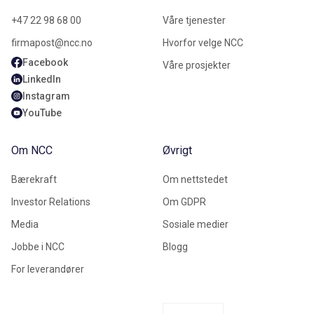
+47 22 98 68 00
Våre tjenester
firmapost@ncc.no
Hvorfor velge NCC
Facebook
Våre prosjekter
LinkedIn
Instagram
YouTube
Om NCC
Øvrigt
Bærekraft
Om nettstedet
Investor Relations
Om GDPR
Media
Sosiale medier
Jobbe i NCC
Blogg
For leverandører