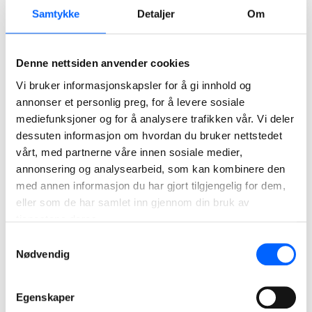
Opplysningene som du oppgir til NCC når du for eksempel
Samtykke
Detaljer
Om
fyller ut et interesseskjema – blant annet navn og adresse
– er nødvendige for at vi skal kunne håndtere din
Denne nettsiden anvender cookies
forespørsel. Les mer om hvordan vi behandler dine
personopplysninger i
vår personvernpolicy
.
Vi bruker informasjonskapsler for å gi innhold og
annonser et personlig preg, for å levere sosiale
Hvis du er en arbeidssøker, les mer om hvordan vi
mediefunksjoner og for å analysere trafikken vår. Vi deler
behandler dine personlige opplysninger i vår
dessuten informasjon om hvordan du bruker nettstedet
personvernerklæring for jobbsøkere
.
vårt, med partnerne våre innen sosiale medier,
annonsering og analysearbeid, som kan kombinere den
Kontakt oss vedrørende
med annen informasjon du har gjort tilgjengelig for dem,
eller som de har samlet inn gjennom din bruk av
nettstedet
tjenestene deres.
Hvis du har spørsmål angående GDPR, vennligst send e-
Samtykkevalg
Nødvendig
post til
gdpr@ncc.se
Hvis du ikke finner informasjonen du søker på nettstedet
Egenskaper
eller du har synspunkter på og forslag til hvordan vi skal