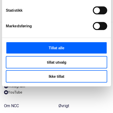
fortsette å utvikle nettstedet, må du gjerne sende en e-
post til
webmaster@ncc.se
.
Statistikk
Markedsføring
Tillat alle
Kontakt oss
Våre tjenester
+47 22 98 68 00
Våre tjenester
tillat utvalg
firmapost@ncc.no
Hvorfor velge NCC
Facebook
Våre prosjekter
Ikke tillat
LinkedIn
Instagram
YouTube
Om NCC
Øvrigt