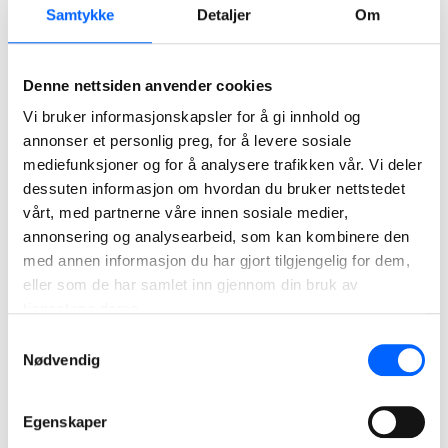
Det er tredje året på rad NCC med sin juledonasjon retter
Samtykke
Detaljer
Om
fokuset på behovet for leksehjelp og det frivillige arbeidet
som gjøres for å gi alle nødvendig støtte i leksearbeidet.
Denne nettsiden anvender cookies
Vil du bidra som leksehjelper?
Vi bruker informasjonskapsler for å gi innhold og
annonser et personlig preg, for å levere sosiale
Som leksehjelper i Røde Kors bidrar du til at flere mestrer
mediefunksjoner og for å analysere trafikken vår. Vi deler
skolehverdagen. Du møter elevene i et trygt miljø og legger
dessuten informasjon om hvordan du bruker nettstedet
til rette for at elevene skal oppleve mestring og motivasjon.
vårt, med partnerne våre innen sosiale medier,
Med leksehjelptilbudet ønsker Røde Kors å bidra til at
annonsering og analysearbeid, som kan kombinere den
elevene kan ta den utdannelsen og de yrkesvalgene de
med annen informasjon du har gjort tilgjengelig for dem,
ønsker.
eller som de har samlet inn gjennom din bruk av
tjenestene deres.
Les mer om
Røde kors leksehjelp
Samtykkevalg
Nødvendig
Egenskaper