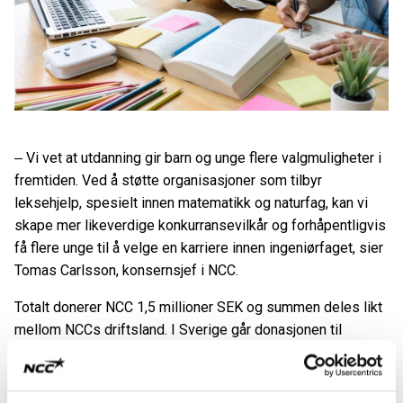
‒ Vi vet at utdanning gir barn og unge flere valgmuligheter i
fremtiden. Ved å støtte organisasjoner som tilbyr
leksehjelp, spesielt innen matematikk og naturfag, kan vi
skape mer likeverdige konkurransevilkår og forhåpentligvis
få flere unge til å velge en karriere innen ingeniørfaget, sier
Tomas Carlsson, konsernsjef i NCC.
Totalt donerer NCC 1,5 millioner SEK og summen deles likt
mellom NCCs driftsland. I Sverige går donasjonen til
Mattecentrum. I Danmark, Finland og Norge går donasjonen
til Røde Kors.