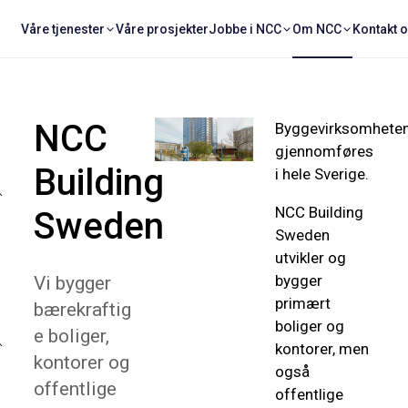
Våre tjenester
Våre prosjekter
Jobbe i NCC
Om NCC
Kontakt 
NCC
Byggevirksomhete
gjennomføres
Building
i hele Sverige.
NCC Building
Sweden
Sweden
utvikler og
bygger
Vi bygger
primært
bærekraftig
boliger og
e boliger,
kontorer, men
kontorer og
også
offentlige
offentlige