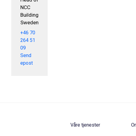
NCC
Building
Sweden
+46 70
264 51
09
Send
epost
Våre tjenester
O