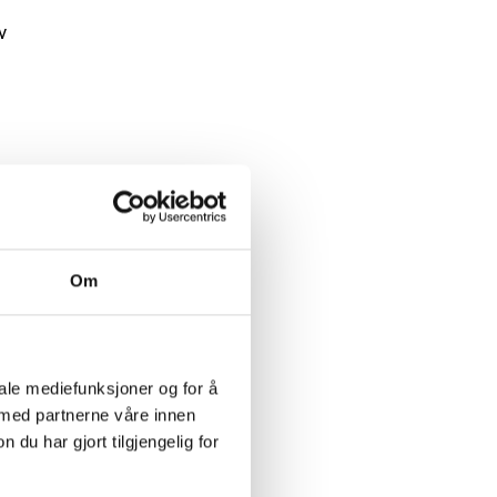
v
Om
iale mediefunksjoner og for å
 med partnerne våre innen
u har gjort tilgjengelig for
r