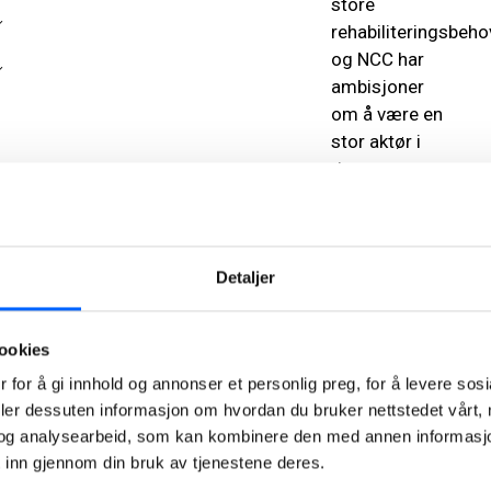
store
rehabiliteringsbeho
og NCC har
ambisjoner
om å være en
stor aktør i
dette
markedet.
Med et høyt
kompetansenivå
Detaljer
innen
bærekraft,
ookies
digitalisering
og
 for å gi innhold og annonser et personlig preg, for å levere sos
kundefokuserte
deler dessuten informasjon om hvordan du bruker nettstedet vårt,
samspills- og
og analysearbeid, som kan kombinere den med annen informasjon d
samarbeidsmetode
 inn gjennom din bruk av tjenestene deres.
slik som