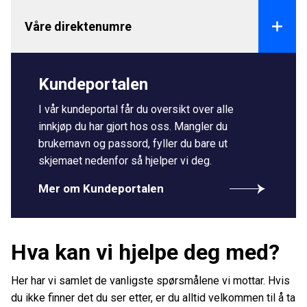
Våre direktenumre
Kundesenter, hovednummer
:
23 89 10 76
Kundeportalen
Kundesenter, for vekt
:
23 88 03 10
I vår kundeportal får du oversikt over alle
Kundesenter, bestilling av steinmaterialer
:
23 88
innkjøp du har gjort hos oss. Mangler du
03 11
brukernavn og passord, fyller du bare ut
skjemaet nedenfor så hjelper vi deg.
Kundesenter, hente selv med henger
:
23 88 03 12
Mer om Kundeportalen
Kundesenter, faktura og øvrige spørsmål
:
23 88
03 13
Kundesenter, priser/tilbud
:
23 88 79 34
Hva kan vi hjelpe deg med?
Her har vi samlet de vanligste spørsmålene vi mottar. Hvis
du ikke finner det du ser etter, er du alltid velkommen til å ta