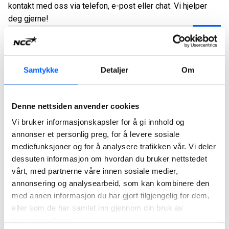
kontakt med oss via telefon, e-post eller chat. Vi hjelper
deg gjerne!
Veiekort og veiingen
Samtykke
Detaljer
Om
Guide for en enklere veiing
Hvordan veier jeg inn/ut materialet
mitt på NCCs anlegg?
Denne nettsiden anvender cookies
Vi bruker informasjonskapsler for å gi innhold og
Fakturering og kjøp
For å kunne hente eller levere materiale så
annonser et personlig preg, for å levere sosiale
smidig som mulig, trenger du et aktivert
mediefunksjoner og for å analysere trafikken vår. Vi deler
Hvordan aktiverer jeg veiekortet
veiekort. Du får veiekortet utlevert på NCC-
dessuten informasjon om hvordan du bruker nettstedet
Prisjusteringer
mitt?
anlegget ved første besøk. Du aktiverer
Kan jeg endre oppsett på
vårt, med partnerne våre innen sosiale medier,
veiekortet ditt ved å ringe oss på
annonsering og analysearbeid, som kan kombinere den
fakturaene mine?
For å håndtere dokumenterte kostnadsøkninger
For å aktivere veiekortet ditt må vi registrere
kundesenteret.
med annen informasjon du har gjort tilgjengelig for dem,
innføres det fra og med 1. april 2026 to separate
Leveranser
Instruksjonsfilm for enklere veiing
informasjon om kjøretøyet ditt, som
eller som de har samlet inn gjennom din bruk av
Selvsagt kan du det. Du kan for eksempel dele
Vi har satt sammen en film der Jakob som
kostnadstillegg i NCC Industry AS, Steinmaterialer.
På hvilke anlegg er veiekortet mitt
Du må også ha kunde- og prosjektnummeret ditt
registreringsnummer, egenvekt, tilhenger og
tjenestene deres.
jobber på NCC Kundesenter forteller og
dem inn etter referanse (en faktura per prosjekt)
gyldig?