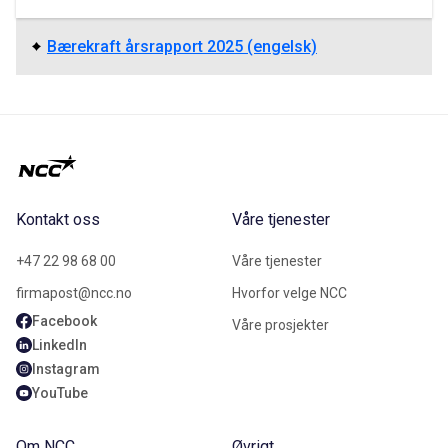
Bærekraft årsrapport 2025 (engelsk)
Kontakt oss
Våre tjenester
+47 22 98 68 00
Våre tjenester
firmapost@ncc.no
Hvorfor velge NCC
Facebook
Våre prosjekter
LinkedIn
Instagram
YouTube
Om NCC
Øvrigt