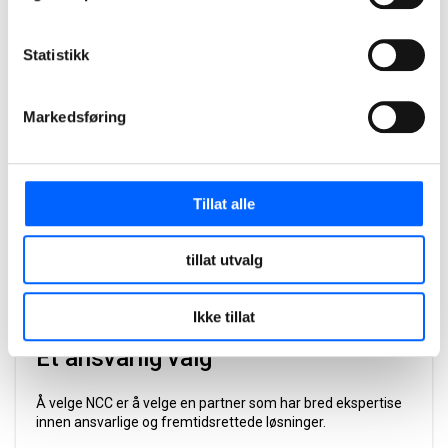
til våre ambisjoner.
Statistikk
Les mer
Markedsføring
Tillat alle
tillat utvalg
Ikke tillat
Et ansvarlig valg
Å velge NCC er å velge en partner som har bred ekspertise
innen ansvarlige og fremtidsrettede løsninger.