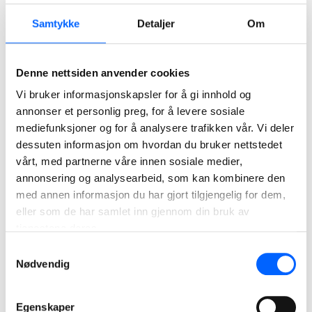
Samtykke
Detaljer
Om
Denne nettsiden anvender cookies
Vi bruker informasjonskapsler for å gi innhold og
annonser et personlig preg, for å levere sosiale
mediefunksjoner og for å analysere trafikken vår. Vi deler
dessuten informasjon om hvordan du bruker nettstedet
vårt, med partnerne våre innen sosiale medier,
annonsering og analysearbeid, som kan kombinere den
med annen informasjon du har gjort tilgjengelig for dem,
eller som de har samlet inn gjennom din bruk av
tjenestene deres.
Samtykkevalg
Nødvendig
Bærekraftsmål
NCCs mål, resultater og aktiviteter som får oss til å leve opp
Egenskaper