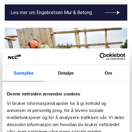
Les mer om Engebretsen Mur & Betong
Samtykke
Detaljer
Om
Denne nettsiden anvender cookies
Vi bruker informasjonskapsler for å gi innhold og
Haandverkerne
annonser et personlig preg, for å levere sosiale
mediefunksjoner og for å analysere trafikken vår. Vi deler
Haandverkerne er en heleid totalleverandør av
dessuten informasjon om hvordan du bruker nettstedet
håndverkertjenester og er en av Oslo-regionens
vårt, med partnerne våre innen sosiale medier,