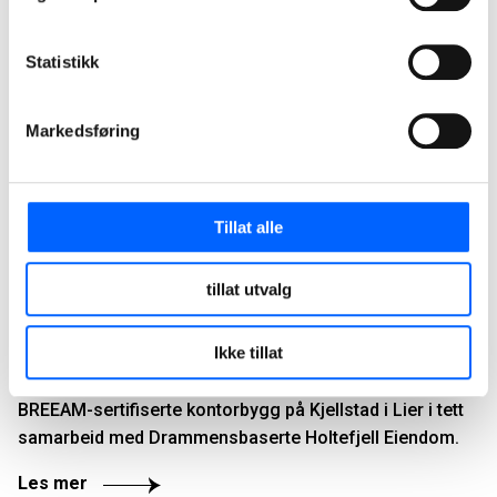
Statistikk
Markedsføring
Tillat alle
tillat utvalg
Kjellstad Næringspark, Lier
Ikke tillat
NCC utvikler og bygger Buskeruds første privateide
BREEAM-sertifiserte kontorbygg på Kjellstad i Lier i tett
samarbeid med Drammensbaserte Holtefjell Eiendom.
Les mer