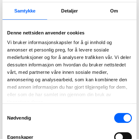
Samtykke
Detaljer
Om
Denne nettsiden anvender cookies
Vi bruker informasjonskapsler for å gi innhold og
annonser et personlig preg, for å levere sosiale
mediefunksjoner og for å analysere trafikken vår. Vi deler
dessuten informasjon om hvordan du bruker nettstedet
vårt, med partnerne våre innen sosiale medier,
annonsering og analysearbeid, som kan kombinere den
med annen informasjon du har gjort tilgjengelig for dem,
Schweigaardsgate 16, Oslo
eller som de har samlet inn gjennom din bruk av
tjenestene deres.
NCC bygger nytt europeisk hovedkontor for kanadiske
Samtykkevalg
Alimentation Couche-Trade, hvor Statoil Fuel & Retail er
Nødvendig
heleid datterselskap.
Les mer
Egenskaper