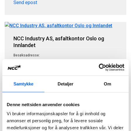
Send epost
NCC Industry AS, asfaltkontor Oslo og
Innlandet
Besøksadresse:
Østre Aker vei 17, 0581 Oslo
Postadresse:
Østre Aker vei 17, 0581 Oslo
Telefon:
Samtykke
Detaljer
Om
NCC sentralbord: +47 22 98 68 00
Send epost
Denne nettsiden anvender cookies
Vi bruker informasjonskapsler for å gi innhold og
annonser et personlig preg, for å levere sosiale
mediefunksjoner og for å analysere trafikken vår. Vi deler