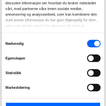
Infrastructure DK Spesialprosjekt
dessuten informasjon om hvordan du bruker nettstedet
Besøksadresse:
vårt, med partnerne våre innen sosiale medier,
Østensjøveien 27, 0661 Oslo
annonsering og analysearbeid, som kan kombinere den
Telefon:
med annen informasjon du har gjort tilgjengelig for dem,
+47 22 98 68 00
eller som de har samlet inn gjennom din bruk av
tjenestene deres.
Samtykkevalg
Nødvendig
Infrastructure DK Vest
Egenskaper
Besøksadresse:
Fjøsangerveien 68, 5068 Bergen
Telefon:
Statistikk
+47 55 30 23 00
Markedsføring
Infrastructure DK Øst