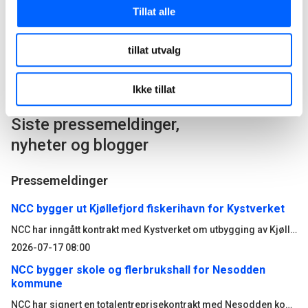
Tillat alle
tillat utvalg
Ikke tillat
Siste pressemeldinger,
nyheter og blogger
Pressemeldinger
NCC bygger ut Kjøllefjord fiskerihavn for Kystverket
NCC har inngått kontrakt med Kystverket om utbygging av Kjøllefjord fiskerihavn i Lebesby kommune i Finnmark. Kontrakten har en verdi på 510 millioner norske kroner.
2026-07-17 08:00
NCC bygger skole og flerbrukshall for Nesodden
kommune
NCC har signert en totalentreprisekontrakt med Nesodden kommune for bygging av Nesoddtangen skole og flerbrukshall. Avtalen har en verdi på om lag 345 millioner norske kroner.