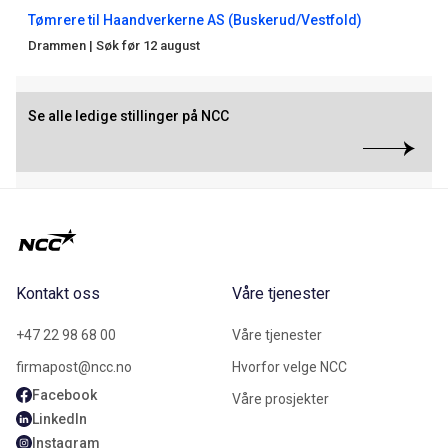
Tømrere til Haandverkerne AS (Buskerud/Vestfold)
Drammen
|
Søk før 12 august
Se alle ledige stillinger på NCC
Kontakt oss
Våre tjenester
+47 22 98 68 00
Våre tjenester
firmapost@ncc.no
Hvorfor velge NCC
Facebook
Våre prosjekter
LinkedIn
Instagram