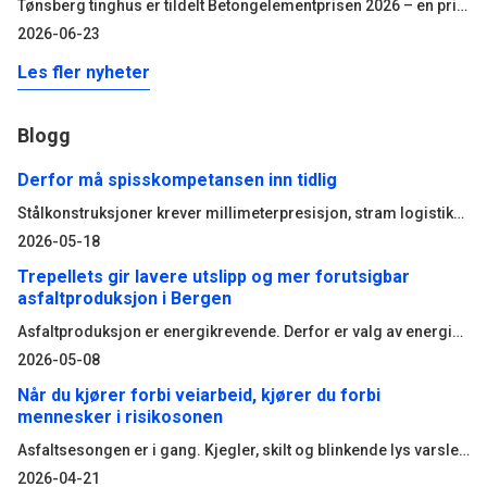
Tønsberg tinghus er tildelt Betongelementprisen 2026 – en pris for arkitektur og byggverk som utmerker seg gjennom innovativ, bærekraftig og estetisk bruk av prefabrikkerte betongelementer. Bak prosjektet står Statsbygg, Add Arkitekter, NCC og Loe Betongelementer.
2026-06-23
Les fler nyheter
Blogg
Derfor må spisskompetansen inn tidlig
Stålkonstruksjoner krever millimeterpresisjon, stram logistikk og en gjennomføring uten feilmargin. Når flere hundre tonn stål skal planlegges, produseres og monteres, er det ikke materialet som avgjør resultatet – men hvor tidlig kompetansen kobles på. Suksesskriteriet er å jobbe som ett team gjennom hele prosessen, med både intern og ekstern ekspertise, for et felles mål.
2026-05-18
Trepellets gir lavere utslipp og mer forutsigbar
asfaltproduksjon i Bergen
Asfaltproduksjon er energikrevende. Derfor er valg av energikilde avgjørende dersom bransjen skal kutte klimagassutslipp og samtidig sikre stabil drift. Denne uken tok NCC nok et viktig steg i denne omstillingen, da vi satte trepellets i ordinær drift som fyringskilde ved vår asfaltfabrikk i Rådal i Bergen.
2026-05-08
Når du kjører forbi veiarbeid, kjører du forbi
mennesker i risikosonen
Asfaltsesongen er i gang. Kjegler, skilt og blinkende lys varsler arbeid på veien. For mange bare en forsinkelse i hverdagen. Men bak maskinene står rundt 400 asfaltarbeidere fra NCC, som hver dag jobber tett på trafikken for å gjøre veiene tryggere for oss alle.
2026-04-21