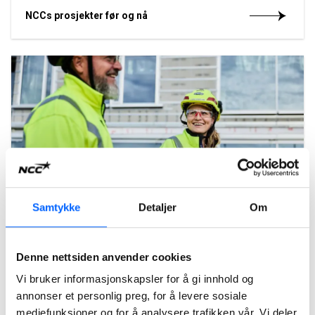
NCCs prosjekter før og nå
Samtykke
Detaljer
Om
Våre ledige stillinger
Denne nettsiden anvender cookies
Våre medarbeidere er vår viktigste ressurs. Derfor jobber vi
for å være ledende når det gjelder å rekruttere, beholde og
Vi bruker informasjonskapsler for å gi innhold og
utvikle medarbeidere i NCC. Følg med på våre ledige
annonser et personlig preg, for å levere sosiale
stillinger, kanskje er vi på jakt etter nettopp deg?
mediefunksjoner og for å analysere trafikken vår. Vi deler