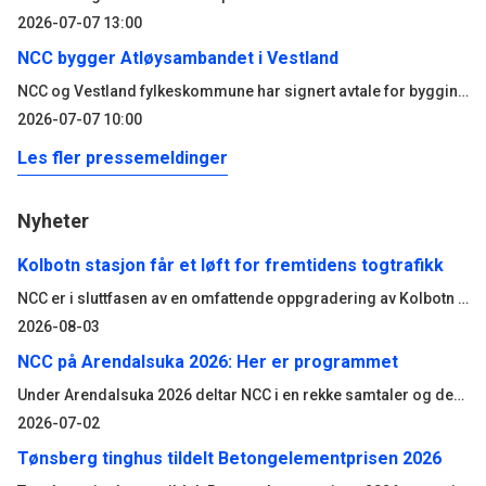
2026-07-07 13:00
NCC bygger Atløysambandet i Vestland
NCC og Vestland fylkeskommune har signert avtale for bygging av Atløysambandet. Ordreverdien er på om lag 1,5 milliarder norske kroner og er et av de største samferdselsprosjektene i regionen.
2026-07-07 10:00
Les fler pressemeldinger
Nyheter
Kolbotn stasjon får et løft for fremtidens togtrafikk
NCC er i sluttfasen av en omfattende oppgradering av Kolbotn stasjon. Når passasjerene tar i bruk begge de nye plattformene fra 3. august, møter de en mer tilgjengelig og moderne stasjon, bygget mens togtrafikken i stor grad har gått som normalt.
2026-08-03
NCC på Arendalsuka 2026: Her er programmet
Under Arendalsuka 2026 deltar NCC i en rekke samtaler og debatter om blant annet beredskap, infrastruktur og gjennomføringsevne. Her får du full oversikt over arrangementene og hvor du kan møte oss.
2026-07-02
Tønsberg tinghus tildelt Betongelementprisen 2026