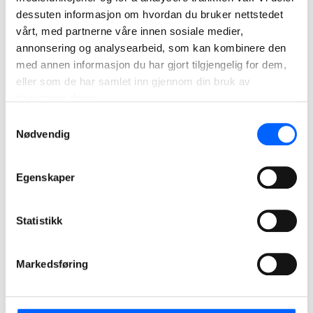
dessuten informasjon om hvordan du bruker nettstedet
Gå til våre ledige stillinger
vårt, med partnerne våre innen sosiale medier,
annonsering og analysearbeid, som kan kombinere den
med annen informasjon du har gjort tilgjengelig for dem,
eller som de har samlet inn gjennom din bruk av
Du møter NCC indirekte
tjenestene deres.
hver dag gjennom
Samtykkevalg
Nødvendig
mange av våre
prosjekter. Vi utvikler og
bygger næringseiendom
Egenskaper
og boliger, og står bak
mange offentlige bygg
Statistikk
som barnehager og
skoler.
Markedsføring
Les mer om NCCs
prosjekter