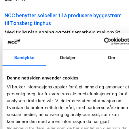
NCC benytter solceller til å produsere byggestrøm
til Tønsberg tinghus
Med tidlig planlegging og tett samarbeid mellom Statsbygg som byggherre, prosjektledelse og leverandør, har Tønsberg tinghus-prosjektet gått foran med å integrere solenergi allerede i byggeperioden.
2024-11-12
Her legger NCC asfalt produsert nesten uten CO2-
Samtykke
Detaljer
Om
utslipp
I slutten av oktober la NCC en asfalttype som med en nyutviklet metode fjerner så å si alle CO2-utslipp fra asfaltproduksjonen. Det fossile bindemiddelet bitumenolje er kastet ut og inn kommer et biogent bindemiddel basert på treolje.
Denne nettsiden anvender cookies
2024-11-04
Vi bruker informasjonskapsler for å gi innhold og annonser et
personlig preg, for å levere sosiale mediefunksjoner og for å
Nye NCC NoDig jobber i Drammen og Malmø
analysere trafikken vår. Vi deler dessuten informasjon om
hvordan du bruker nettstedet vårt, med partnerne våre innen
NCC har inngått kontrakt med Drammen kommune om gravefri rørfornying av kommunale avløpsledninger. I høst renoverer NCCs norske NoDig-eksperter også kommunale avløp i Malmø i Sverige.
sosiale medier, annonsering og analysearbeid, som kan
2021-11-29
kombinere den med annen informasjon du har gjort
tilgjengelig for dem, eller som de har samlet inn gjennom din