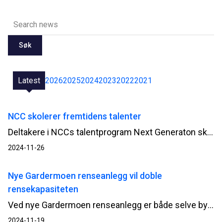
Søk
Latest
2026
2025
2024
2023
2022
2021
NCC skolerer fremtidens talenter
Deltakere i NCCs talentprogram Next Generaton skal i ni måneder jobbe målrettet sammen for å bli enda dyktigere i sine roller. Nylig var gruppen samlet i Oslo og Drammen for nettverksbygging, prosjektbesøk og presentasjoner.
2024-11-26
Nye Gardermoen renseanlegg vil doble
rensekapasiteten
Ved nye Gardermoen renseanlegg er både selve bygganlegget og utomhusarbeider ferdigstilt av NCC. I høst testes anlegget for å se at alt fungerer som det skal, fram til planlagt driftssettelse i januar 2025.
2024-11-19