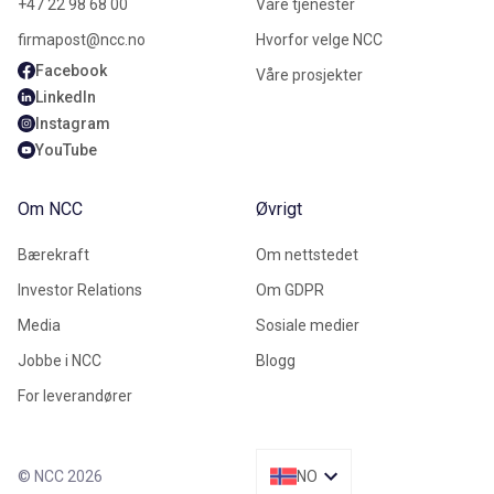
+47 22 98 68 00
Våre tjenester
firmapost@ncc.no
Hvorfor velge NCC
Facebook
Våre prosjekter
LinkedIn
Instagram
YouTube
Om NCC
Øvrigt
Bærekraft
Om nettstedet
Investor Relations
Om GDPR
Media
Sosiale medier
Jobbe i NCC
Blogg
For leverandører
© NCC 2026
NO