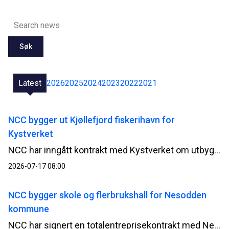
Søk
Latest
2026
2025
2024
2023
2022
2021
NCC bygger ut Kjøllefjord fiskerihavn for
Kystverket
NCC har inngått kontrakt med Kystverket om utbygging av Kjøllefjord fiskerihavn i Lebesby kommune i Finnmark. Kontrakten har en verdi på 510 millioner norske kroner.
2026-07-17 08:00
NCC bygger skole og flerbrukshall for Nesodden
kommune
NCC har signert en totalentreprisekontrakt med Nesodden kommune for bygging av Nesoddtangen skole og flerbrukshall. Avtalen har en verdi på om lag 345 millioner norske kroner.