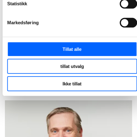
Statistikk
Arcanum Eiendom og NCC har signert avtale om bygging av et toetasjes næringsbygg for storhandel i Philip Pedersens vei 9 på Lysaker i Bærum. Kontrakten har en verdi på 205 millioner norske kroner.
2026-04-30 12:30
Markedsføring
NCC skal bygge ny ishall og flerbruksarena i
Fredrikstad
Tillat alle
Fredrikstad Arena skal nå realiseres og kontrakten har en verdi på om lag 600 millioner norske kroner. Dette er en videreføring av planleggingsarbeidet NCC og Fredrikstad kommune har gjennomført. Dagens avtale markerer dermed overgangen fra utvikling til realisering av kommunens nye ishall og flerbruksarena.
2026-03-30 10:30
tillat utvalg
1
2
3
4
5
12
...
Ikke tillat