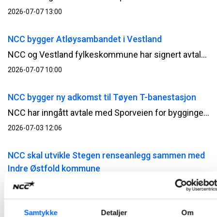
2026-07-07 13:00
NCC bygger Atløysambandet i Vestland
NCC og Vestland fylkeskommune har signert avtale for bygging av Atløysambandet. Ordreverdien er på om lag 1,5 milliarder norske kroner og er et av de største samferdselsprosjektene i regionen.
2026-07-07 10:00
NCC bygger ny adkomst til Tøyen T-banestasjon
NCC har inngått avtale med Sporveien for byggingen av ny adkomst til Tøyen T-banestasjon i Oslo. Prosjektet vil bidra til bedre tilgjengelighet, økt sikkerhet og en mer fremtidsrettet kollektivløsning i et område med stor trafikk. Kontrakten har en verdi på 94 millioner norske kroner.
2026-07-03 12:06
NCC skal utvikle Stegen renseanlegg sammen med
Indre Østfold kommune
Indre Østfold kommune har inngått avtale med NCC om utvikling av Stegen renseanlegg i Askim. Utviklingsarbeidet, sammen med kommunen og prosessentreprenør, starter opp i juni i år og pågår frem til mai 2027.
2026-06-12 07:30
Samtykke
Detaljer
Om