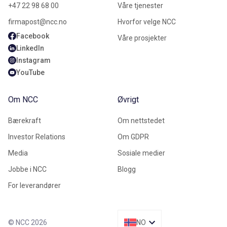
+47 22 98 68 00
Våre tjenester
firmapost@ncc.no
Hvorfor velge NCC
Facebook
Våre prosjekter
LinkedIn
Instagram
YouTube
Om NCC
Øvrigt
Bærekraft
Om nettstedet
Investor Relations
Om GDPR
Media
Sosiale medier
Jobbe i NCC
Blogg
For leverandører
© NCC 2026
NO