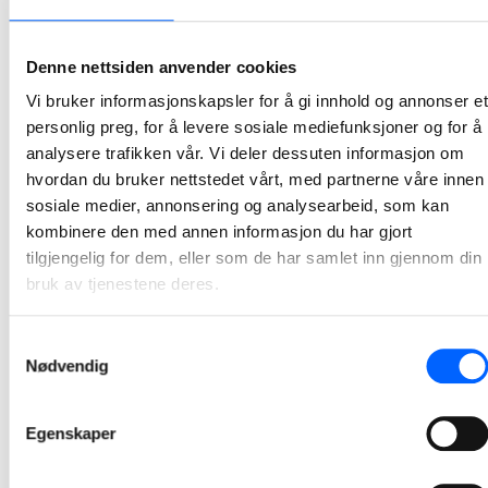
NCC bygger om og utvider Rindal helsetun
NCC har signert en totalentreprisekontrakt med Rindal kommune om ombygging og utvidelse av Rindal helsetun. Kontrakten har en verdi om lag 90 millioner kroner, og skal gi kommunen et moderne og framtidsrettet helsebygg tilpasset framtidige behov.
Denne nettsiden anvender cookies
2026-06-09 13:00
Vi bruker informasjonskapsler for å gi innhold og annonser et
personlig preg, for å levere sosiale mediefunksjoner og for å
NCC signerer kontrakt for utvikling av Senter for
analysere trafikken vår. Vi deler dessuten informasjon om
psykisk helse i Trondheim
hvordan du bruker nettstedet vårt, med partnerne våre innen
sosiale medier, annonsering og analysearbeid, som kan
NCC har inngått et samarbeid med Sykehusbygg HF for utviklingen av Senter for psykisk helse i Trondheim.
kombinere den med annen informasjon du har gjort
2026-06-02 10:00
tilgjengelig for dem, eller som de har samlet inn gjennom din
bruk av tjenestene deres.
NCC starter asfaltsesongen med solid
oppdragsmengde
Samtykkevalg
Nødvendig
NCC går inn i årets asfaltsesong med asfaltkontrakter verdt om lag 700 millioner norske kroner. Selskapet har sikret seg 12 kontrakter med Statens vegvesen og fylkeskommuner, og legger dermed grunnlaget for en ny hektisk asfaltsesong.
2026-05-13 11:00
Egenskaper
NCC bygger næringsbygg på Lysaker