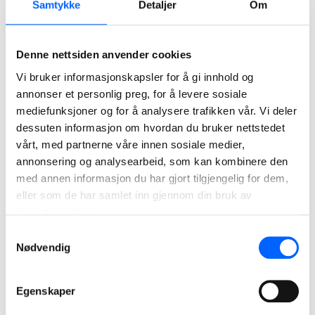
Samtykke
Detaljer
Om
leverandører blir fulgt.
Leverandørene må opptre på en måte som viser at deres
virksomhet følger fremgangsmåtene og prinsippene som
Denne nettsiden anvender cookies
er angitt i NCCs atferdsregler for leverandører.
Vi bruker informasjonskapsler for å gi innhold og
annonser et personlig preg, for å levere sosiale
Våre verdier
mediefunksjoner og for å analysere trafikken vår. Vi deler
dessuten informasjon om hvordan du bruker nettstedet
NCC er et selskap som er styrt av sine verdier. Ettersom
vårt, med partnerne våre innen sosiale medier,
våre forretningspartnere utgjør en viktig del av
annonsering og analysearbeid, som kan kombinere den
virksomheten, forventer vi at også de respekterer og stiller
med annen informasjon du har gjort tilgjengelig for dem,
seg bak våre verdier.
eller som de har samlet inn gjennom din bruk av
tjenestene deres.
Våre verdier er ærlighet, respekt og tillit.
Samtykkevalg
Nødvendig
NCCs atferdsregler for leverandører
Egenskaper
NCCs atferdsregler for leverandører.pdf