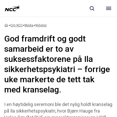
Om NCC
Media
Nyheter
God framdrift og godt
samarbeid er to av
suksessfaktorene på Ila
sikkerhetspsykiatri – forrige
uke markerte de tett tak
med kranselag.
I en høytidelig seremoni ble det nylig holdt kranselag
på Ila sikkerhetspsykiatri, hvor Bjørn Hauge fra