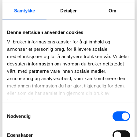
Ståle Ottestad, prosjektsjef i NCC Building, framhevet det
Samtykke
Detaljer
Om
gode HMS-arbeidet på byggeplassen. Ottestad fremhevet
hvordan sikkerhet og helse har vært prioritert gjennom hele
byggeprosessen, noe som har resultert i et trygt og
Denne nettsiden anvender cookies
produktivt arbeidsmiljø.
Vi bruker informasjonskapsler for å gi innhold og
Vi har alle et ansvar for helse, miljø og sikkerhet, og ingen
annonser et personlig preg, for å levere sosiale
av oss har lov til å gå forbi. Vi ser det i rapporteringene
mediefunksjoner og for å analysere trafikken vår. Vi deler
våre, og HMS-tallene, at det jobbes kontinuerlig med
dessuten informasjon om hvordan du bruker nettstedet
dette. Det er mange dyktige kollegaer her på prosjektet,
vårt, med partnerne våre innen sosiale medier,
og jeg vil takke alle sammen for deres innsats, sier Ståle
annonsering og analysearbeid, som kan kombinere den
Ottestad.
med annen informasjon du har gjort tilgjengelig for dem,
eller som de har samlet inn gjennom din bruk av
tjenestene deres.
Det ble servert både julewraps og bløtkake, og selvfølgelig
Samtykkevalg
for anledningen, kransekake levert av Grini bakeri.
Nødvendig
NCC bygger Ila Sikkerhetspsykiatri for Helse Sør-Øst RHF.
Når bygget står ferdig skal det samle lokal og regional
Egenskaper