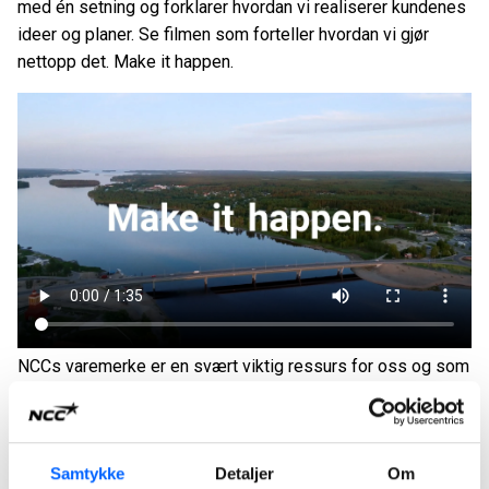
med én setning og forklarer hvordan vi realiserer kundenes
ideer og planer. Se filmen som forteller hvordan vi gjør
nettopp det. Make it happen.
NCCs varemerke er en svært viktig ressurs for oss og som
vi tar godt vare på. Derfor er det viktig for oss at alle
aktiviteter der NCC er til stede og synlige (bl.a.
arrangementer, reklame, sponsing osv.), er i tråd med våre
Samtykke
Detaljer
Om
retningslinjer for varemerkekommunikasjon.