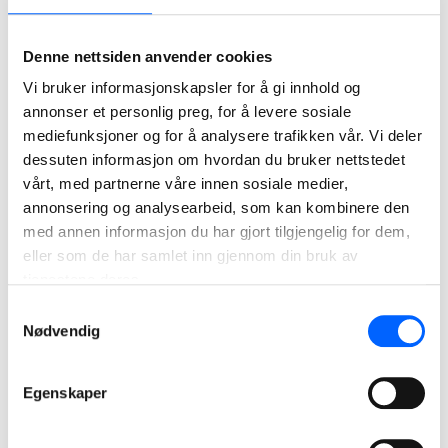
Har du spørsmål om varemerket vårt eller immaterielle
rettigheter, ønsker du å bruke NCC som referanse eller vil
Denne nettsiden anvender cookies
du inngå et fremtidig varemerkesamarbeid? Da kan du
Vi bruker informasjonskapsler for å gi innhold og
kontakte oss på
branding@ncc.se
.
annonser et personlig preg, for å levere sosiale
mediefunksjoner og for å analysere trafikken vår. Vi deler
NCCs visuelle identitet
dessuten informasjon om hvordan du bruker nettstedet
vårt, med partnerne våre innen sosiale medier,
Vi har utviklet en varemerkeidé og en plattform som staker
annonsering og analysearbeid, som kan kombinere den
ut kursen for en konsekvent varemerkekommunikasjon, gir
med annen informasjon du har gjort tilgjengelig for dem,
veiledning om språkstil og angir rammene for vår visuelle
eller som de har samlet inn gjennom din bruk av
identitet.
tjenestene deres.
Samtykkevalg
I NCCs varemerkeportal finner du retningslinjene og
Nødvendig
verktøyene som styrer all kommunikasjon av NCCs
varemerke og vår visuelle identitet. Her er også våre
datterselskapers varemerker presentert.
Egenskaper
Kontakt gjerne din kontaktperson i NCC, eller send oss en