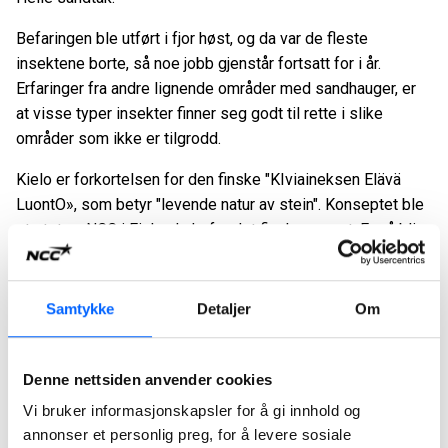
Befaringen ble utført i fjor høst, og da var de fleste
insektene borte, så noe jobb gjenstår fortsatt for i år.
Erfaringer fra andre lignende områder med sandhauger, er
at visse typer insekter finner seg godt til rette i slike
områder som ikke er tilgrodd.
Kielo er forkortelsen for den finske "KIviaineksen Elävä
LuontO», som betyr "levende natur av stein". Konseptet ble
startet av NCC i Finland, derfor det finske navnet. For å bli
en NCC Kielo-site er det en rekke kriterier som må
oppfylles, inkludert en kartlegging av naturtyper for å
kartlegge karakteristiske arter i området, sette seg mål for
Samtykke
Detaljer
Om
området og en grundig planlegging av aktiviteter som kan
bidra til å skape ønskede forhold for biologisk mangfold.
Denne nettsiden anvender cookies
FNs dag for biologisk mangfold
Vi bruker informasjonskapsler for å gi innhold og
FN har markert den internasjonale dagen for biologisk
annonser et personlig preg, for å levere sosiale