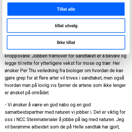
ser fram til et par tjeldunger på området. Det har også blitt
Tillat alle
observert en hubro på området, i tillegg til at tre svaner
holder til i sjøkanten.
tillat utvalg
Selv om området rundt Helle sandtak i stor grad består av
sand- og grusdekke, ble det gjort gode funn av både mose
Ikke tillat
og trær, i tillegg til en del kjøttmeis, gråspett og
knoppsvane. Jobben framover for sandtaket er å bevare og
legge til rette for ytterligere vekst for mose og trær. Her
ønsker Per Thu veiledning fra biologer om hvordan de kan
gjøre grep for at flere arter vil trives i sandtaket, men også
hvordan man på lovlig vis fjerner de artene som ikke lenger
er ønsket på området.
- Vi ønsker å være en god nabo og en god
samarbeidspartner med naturen vi jobber i. Det er viktig for
oss i NCC Steinmaterialer å jobbe på lag med naturen. Jeg
vil berømme arbeidet som de på Helle sandtak har gjort,