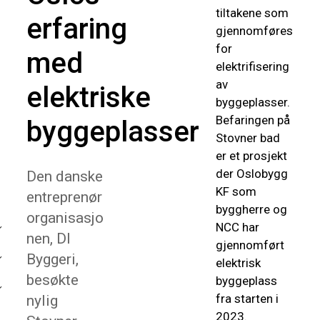
tiltakene som
erfaring
gjennomføres
for
med
elektrifisering
av
elektriske
byggeplasser.
Befaringen på
byggeplasser
Stovner bad
er et prosjekt
der Oslobygg
Den danske
KF som
entreprenør
byggherre og
organisasjo
NCC har
nen, DI
gjennomført
Byggeri,
elektrisk
besøkte
byggeplass
fra starten i
nylig
2023.