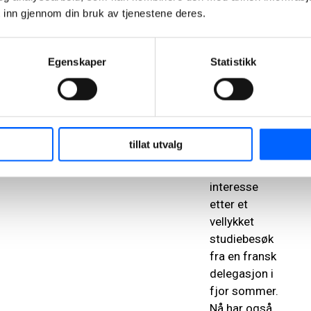
og tilgang på
 inn gjennom din bruk av tjenestene deres.
riktig
maskiner, sier
Petter
Egenskaper
Statistikk
Fossum,
anleggsleder i
NCC Building.
Stovner bad
tillat utvalg
har fått mye
internasjonal
interesse
etter et
vellykket
studiebesøk
fra en fransk
delegasjon i
fjor sommer.
Nå har også