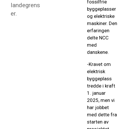
fossilfrie
landegrens
byggeplasser
er.
og elektriske
maskiner. Den
erfaringen
delte NCC
med
danskene.
-Kravet om
elektrisk
byggeplass
tredde i kraft
1. januar
2025, men vi
har jobbet
med dette fra
starten av