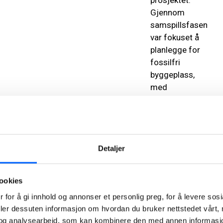
prosjektet.
Gjennom
samspillsfasen
var fokuset å
planlegge for
fossilfri
byggeplass,
med
elektriske
maskiner. Helt
avgjørende
blir det da å
Detaljer
se på
strømkapasitet
og i utvalg av
ookies
underentreprenøre
 for å gi innhold og annonser et personlig preg, for å levere sos
med
deler dessuten informasjon om hvordan du bruker nettstedet vårt,
kompetanse
og analysearbeid, som kan kombinere den med annen informasjon d