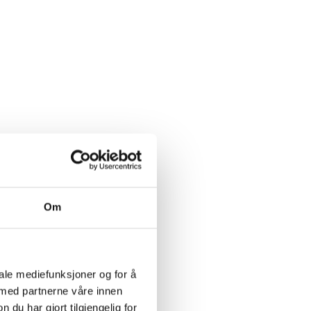
Om
r
iale mediefunksjoner og for å
 med partnerne våre innen
u har gjort tilgjengelig for