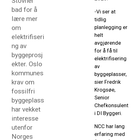
Stovner
bad for å
-Vi ser at
lære mer
tidlig
om
planlegging er
helt
elektrifiseri
avgjørende
ng av
for å få til
byggeprosj
elektrifisering
ekter. Oslo
av
kommunes
byggeplasser,
krav om
sier Fredrik
Krogsøe,
fossilfri
Senior
byggeplass
Chefkonsulent
har vekket
i DI Byggeri.
interesse
NCC har lang
utenfor
erfaring med
Norges