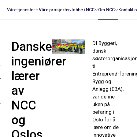
Våre tjenester
Våre prosjekter
Jobbe i NCC
Om NCC
Kontakt 
Danske
DI Byggeri,
dansk
ingeniører
søsterorganisasjo
til
lærer
Entreprenørforeni
Bygg og
av
Anlegg (EBA),
var denne
NCC
uken på
befaring i
og
Oslo for å
lære om de
Oslos
innovative