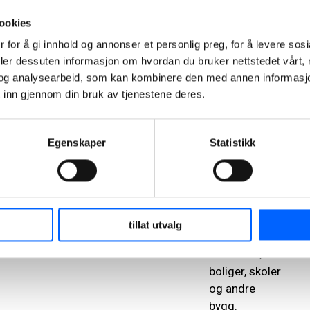
NCC-
ookies
bloggen:
 for å gi innhold og annonser et personlig preg, for å levere sos
Den helt
deler dessuten informasjon om hvordan du bruker nettstedet vårt,
nødvendige
og analysearbeid, som kan kombinere den med annen informasjon d
steinen
 inn gjennom din bruk av tjenestene deres.
Hver person
her i landet
Egenskaper
Statistikk
forbruker over
13 tonn med
steinmaterialer
hvert år. Det
går til
tillat utvalg
byggeprosjekter
som veier,
boliger, skoler
og andre
bygg.