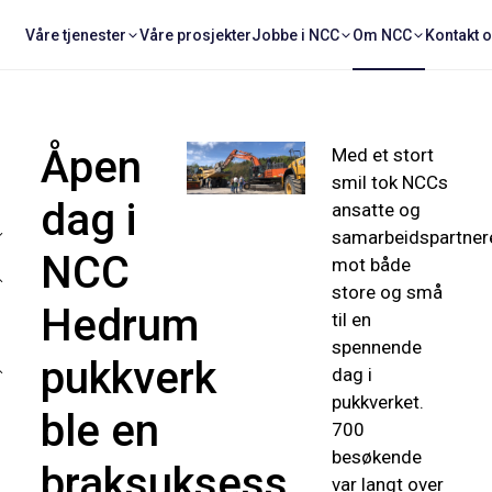
Våre tjenester
Våre prosjekter
Jobbe i NCC
Om NCC
Kontakt 
Åpen
Med et stort
smil tok NCCs
dag i
ansatte og
samarbeidspartner
NCC
mot både
store og små
Hedrum
til en
spennende
pukkverk
dag i
pukkverket.
ble en
700
besøkende
braksuksess
var langt over