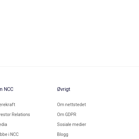
m NCC
Øvrigt
rekraft
Om nettstedet
vestor Relations
Om GDPR
dia
Sosiale medier
bbe i NCC
Blogg