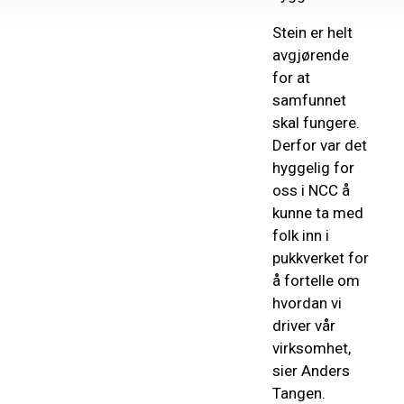
Stein er helt
avgjørende
for at
samfunnet
skal fungere.
Derfor var det
hyggelig for
oss i NCC å
kunne ta med
folk inn i
pukkverket for
å fortelle om
hvordan vi
driver vår
virksomhet,
sier Anders
Tangen.