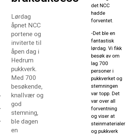
det NCC
hadde
Lørdag
forventet.
åpnet NCC
-Det ble en
portene og
fantastisk
inviterte til
lørdag. Vi fikk
åpen dag i
besøk av om
Hedrum
lag 700
pukkverk.
personer i
Med 700
pukkverket og
besøkende,
stemningen
var topp. Det
knallvær og
var over all
god
forventning
stemning,
og viser at
ble dagen
steinmaterialer
en
og pukkverk