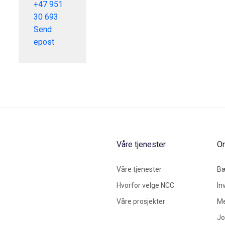
+47 951
30 693
Send
epost
Våre tjenester
O
Våre tjenester
Bæ
Hvorfor velge NCC
In
Våre prosjekter
Me
Jo