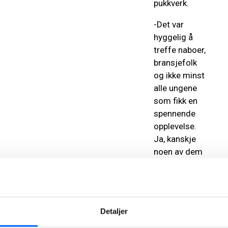
pukkverk.
-Det var
hyggelig å
treffe naboer,
bransjefolk
og ikke minst
alle ungene
som fikk en
spennende
opplevelse.
Ja, kanskje
noen av dem
vil begynne å
jobbe hos oss
om noen år,
sier Tangen.
Detaljer
Les også