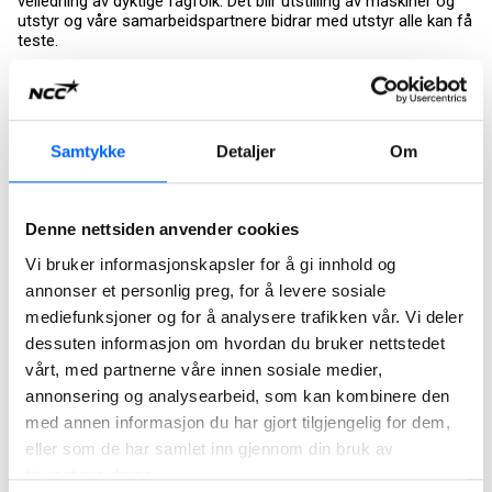
veiledning av dyktige fagfolk. Det blir utstilling av maskiner og
utstyr og våre samarbeidspartnere bidrar med utstyr alle kan få
teste.
Les også NCC-bloggen
Velkommen til åpen dag i Hedrum pukkverk
Samtykke
Detaljer
Om
Et pukkverk er ikke lenger bare et pukkverk. Nå er Hedrum
pukkverk en viktig bedrift for sirkulærøkonomi og gjenbruk av
steinmaterialer. NCC har i flere år jobbet med å utvikle gode
metoder for gjenbruk og optimal utnyttelse av ressursene.
Denne nettsiden anvender cookies
Allerede i 2020 ble det i Hedrum pukkverk produsert
Vi bruker informasjonskapsler for å gi innhold og
maskinsand av steinmaterialer som tidligere ble sett på som et
annonser et personlig preg, for å levere sosiale
overskuddsmateriale. Nå er det en viktig ressurs som benyttes
i betongproduksjon.
mediefunksjoner og for å analysere trafikken vår. Vi deler
dessuten informasjon om hvordan du bruker nettstedet
- Bransjen er i en rivende utvikling. Det ønsker vi å vise alle som
vårt, med partnerne våre innen sosiale medier,
besøker oss under åpen dag, sier Tangen.
annonsering og analysearbeid, som kan kombinere den
Les mer om
NCC Steinmaterialer
med annen informasjon du har gjort tilgjengelig for dem,
eller som de har samlet inn gjennom din bruk av
For de yngste har NCC lagt opp til morsomme og lærerike
tjenestene deres.
aktiviteter som garantert vil vekke både nysgjerrighet, glede og