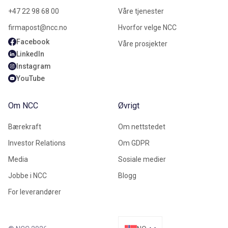
+47 22 98 68 00
Våre tjenester
firmapost@ncc.no
Hvorfor velge NCC
Facebook
Våre prosjekter
LinkedIn
Instagram
YouTube
Om NCC
Øvrigt
Bærekraft
Om nettstedet
Investor Relations
Om GDPR
Media
Sosiale medier
Jobbe i NCC
Blogg
For leverandører