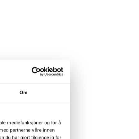
Om
iale mediefunksjoner og for å
 med partnerne våre innen
u har gjort tilgjengelig for