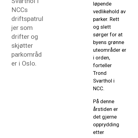
Svarthol i
løpende
NCCs
vedlikehold av
driftspatrul
parker. Rett
og slett
jer som
sørger for at
drifter og
byens grønne
skjøtter
uteområder er
parkområd
i orden,
er i Oslo.
forteller
Trond
Svarthol i
NCC.
På denne
årstiden er
det gjerne
opprydding
etter