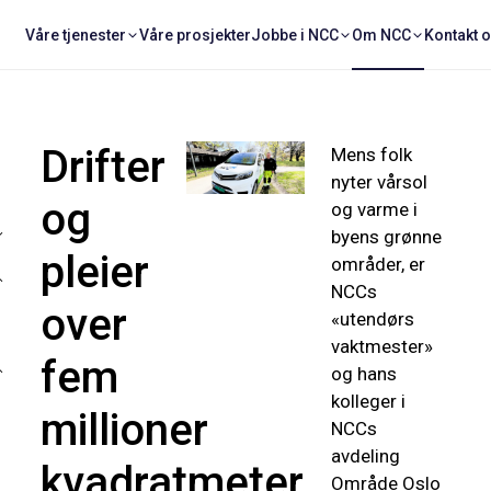
Våre tjenester
Våre prosjekter
Jobbe i NCC
Om NCC
Kontakt 
Drifter
Mens folk
nyter vårsol
og
og varme i
byens grønne
pleier
områder, er
NCCs
over
«utendørs
vaktmester»
fem
og hans
kolleger i
millioner
NCCs
avdeling
kvadratmeter
Område Oslo