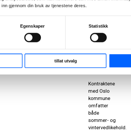
parker i de
 inn gjennom din bruk av tjenestene deres.
sørlige
bydelene
Nordstrand,
Egenskaper
Statistikk
Søndre
Nordstrand
og strender i
Nordre Follo.
tillat utvalg
Sommer- og
vintervedlikehold
Kontraktene
med Oslo
kommune
omfatter
både
sommer- og
vintervedlikehold.