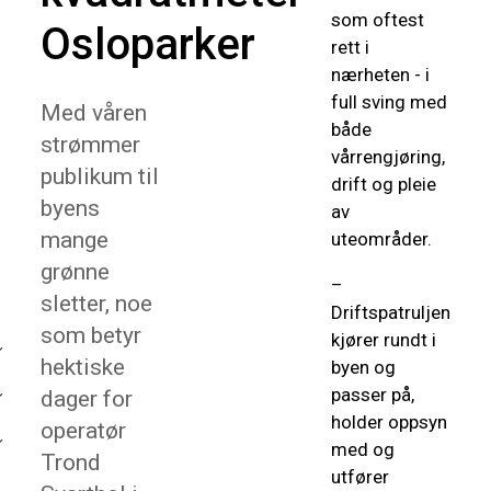
som oftest
Osloparker
rett i
nærheten - i
full sving med
Med våren
både
strømmer
vårrengjøring,
publikum til
drift og pleie
byens
av
mange
uteområder.
grønne
­–
sletter, noe
Driftspatruljen
som betyr
kjører rundt i
hektiske
byen og
passer på,
dager for
holder oppsyn
operatør
med og
Trond
utfører