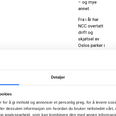
– og mye
annet.
Fra i år har
NCC overtatt
drift og
skjøtsel av
Oslos parker i
indre by på
oppdrag for
Bymiljøetaten,
og utfører
Detaljer
fortsatt også
parkdriften
sør i Oslo. Det
ookies
vil si parker
 for å gi innhold og annonser et personlig preg, for å levere sos
innenfor Ring
deler dessuten informasjon om hvordan du bruker nettstedet vårt,
3 i byen samt
og analysearbeid, som kan kombinere den med annen informasjon d