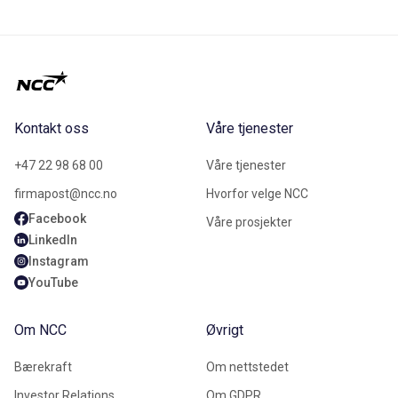
Kontakt oss
Våre tjenester
+47 22 98 68 00
Våre tjenester
firmapost@ncc.no
Hvorfor velge NCC
Facebook
Våre prosjekter
LinkedIn
Instagram
YouTube
Om NCC
Øvrigt
Bærekraft
Om nettstedet
Investor Relations
Om GDPR