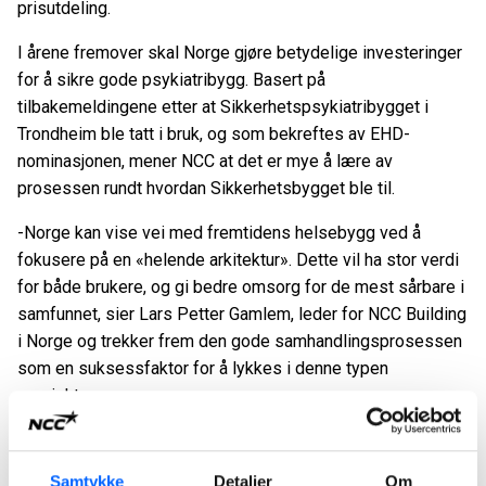
prisutdeling.
I årene fremover skal Norge gjøre betydelige investeringer
for å sikre gode psykiatribygg. Basert på
tilbakemeldingene etter at Sikkerhetspsykiatribygget i
Trondheim ble tatt i bruk, og som bekreftes av EHD-
nominasjonen, mener NCC at det er mye å lære av
prosessen rundt hvordan Sikkerhetsbygget ble til.
-Norge kan vise vei med fremtidens helsebygg ved å
fokusere på en «helende arkitektur». Dette vil ha stor verdi
for både brukere, og gi bedre omsorg for de mest sårbare i
samfunnet, sier Lars Petter Gamlem, leder for NCC Building
i Norge og trekker frem den gode samhandlingsprosessen
som en suksessfaktor for å lykkes i denne typen
prosjekter.
NCC ferdigstilte Sikkerhetspsykiatribygget i Trondheim i
2021. Dette høysikkerhetsbygget har 21 sengeplasser
Samtykke
Detaljer
Om