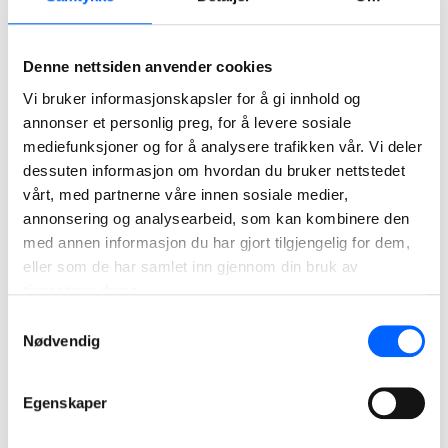
fordelt på tvangsinnlagte psykiske pasienter og pasienter
som soner under særreaksjonen tvungen psykisk omsorg.
Denne nettsiden anvender cookies
Les mer om:
St. Olavs hospital
Sikkerhetspsykiatribygget
Vi bruker informasjonskapsler for å gi innhold og
annonser et personlig preg, for å levere sosiale
mediefunksjoner og for å analysere trafikken vår. Vi deler
June Haugen Welo, sivilarkitekt i Ratio Arkitekter AS, har i
dessuten informasjon om hvordan du bruker nettstedet
samarbeid med NCC og Sykehusbygg HF vært sentral i
vårt, med partnerne våre innen sosiale medier,
arbeidet med å utvikle sikkerhetspsykatribygget, som er
annonsering og analysearbeid, som kan kombinere den
det første i sitt slag i Norge.
med annen informasjon du har gjort tilgjengelig for dem,
-Å jobbe med 'helende arkitektur' innebærer å integrere
eller som de har samlet inn gjennom din bruk av
natur, belysning og utforming i et av de sikreste byggene i
tjenestene deres.
Norge. Våre tilbakemeldinger er at det er veldig nordisk å
Samtykkevalg
tenke slik rundt denne type bygg. Designet er nedtonet,
Nødvendig
men samtidig robust i bruk, sier hun.
Egenskaper
Antje D. Gross-Benberg, avdelingssjef for sikkerhets-,
fengsels- og rettspsykiatri ved St. Olavs hospital, trekker