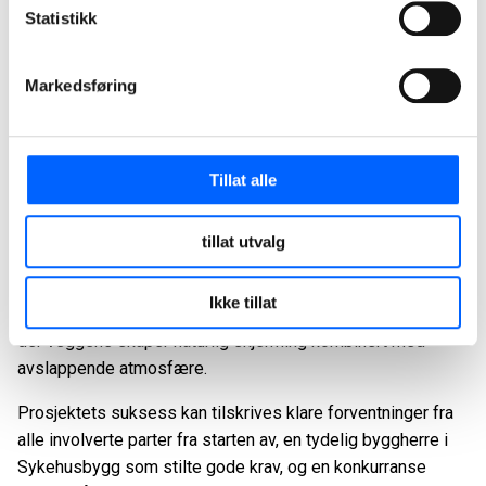
frem viktigheten av et godt samspill før oppstart av
Statistikk
byggingen:
-Samhandlingsprosessen var preget av et felles ideal om å
Markedsføring
skape de beste rammene for pasientbehandlingen.
Arkitektene imøtekom våre ønsker om å integrere
sikkerhetskravene i bygningsutformingen så usynlig som
Tillat alle
mulig, sier hun.
Les mer om samspill i NCC-bloggen:
tillat utvalg
Samspill-metodikk som gir bedre prosjektkvalitet
Ikke tillat
Blant annet er uteområdet for pasientene en atriumløsning,
der veggene skaper naturlig skjerming kombinert med
avslappende atmosfære.
Prosjektets suksess kan tilskrives klare forventninger fra
alle involverte parter fra starten av, en tydelig byggherre i
Sykehusbygg som stilte gode krav, og en konkurranse