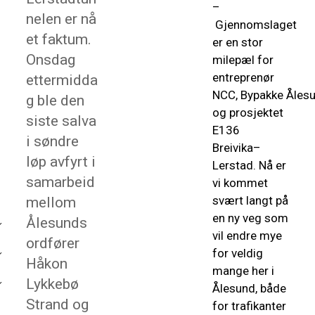
–
nelen er nå
Gjennomslaget
et faktum.
er en stor
Onsdag
milepæl for
entreprenør
ettermidda
NCC, Bypakke Åles
g ble den
og prosjektet
siste salva
E136
i søndre
Breivika–
løp avfyrt i
Lerstad. Nå er
samarbeid
vi kommet
svært langt på
mellom
en ny veg som
Ålesunds
vil endre mye
ordfører
for veldig
Håkon
mange her i
Lykkebø
Ålesund, både
Strand og
for trafikanter