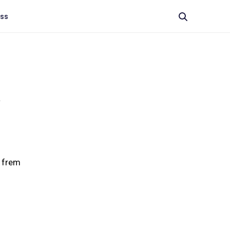
oss
a
 frem