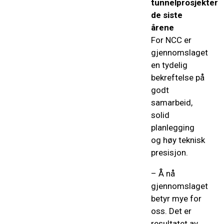
tunnelprosjekter
de siste
årene
For NCC er
gjennomslaget
en tydelig
bekreftelse på
godt
samarbeid,
solid
planlegging
og høy teknisk
presisjon.
–
Å nå
gjennomslaget
betyr mye for
oss. Det er
resultatet av