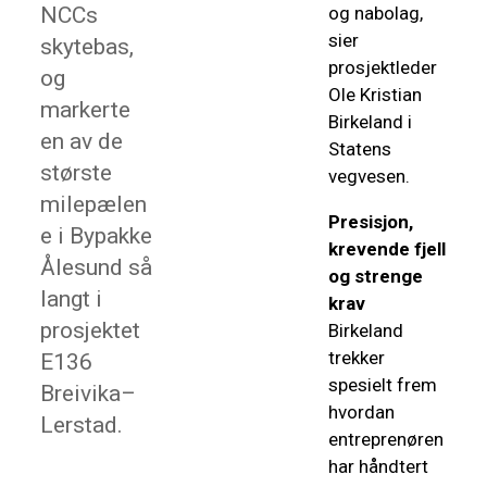
NCCs
og nabolag
,
sier
skytebas,
prosjektleder
og
Ole Kristian
markerte
Birkeland i
en av de
Statens
største
vegvesen.
milepælen
Presisjon,
e i Bypakke
krevende fjell
Ålesund så
og strenge
langt i
krav
prosjektet
Birkeland
trekker
E136
spesielt frem
Breivika–
hvordan
Lerstad.
entreprenøren
har håndtert