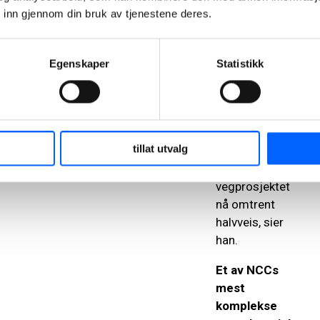
 inn gjennom din bruk av tjenestene deres.
–
Vi er ikke
ferdige. Det
gjenstår rundt
Egenskaper
Statistikk
160 meter i
det andre
løpet før
gjennomslag
tillat utvalg
der i mars.
Samlet sett er
vegprosjektet
nå omtrent
halvveis
, sier
han.
Et av NCCs
mest
komplekse