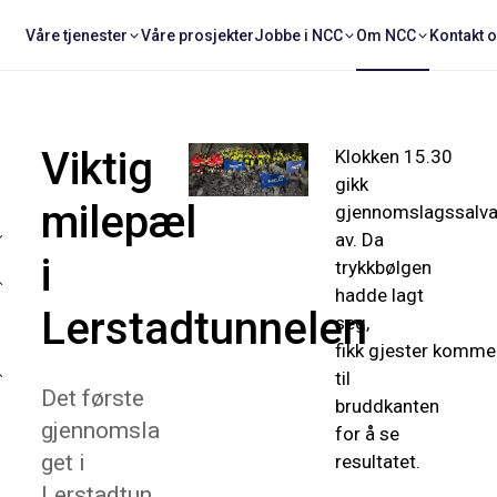
Våre tjenester
Våre prosjekter
Jobbe i NCC
Om NCC
Kontakt 
Viktig
Klokken 15.30
gikk
milepæl
gjennomslagssalv
av. Da
i
trykkbølgen
hadde lagt
Lerstadtunnelen
seg,
fikk gjester komme
til
Det første
bruddkanten
gjennomsla
for å se
get i
resultatet.
Lerstadtun