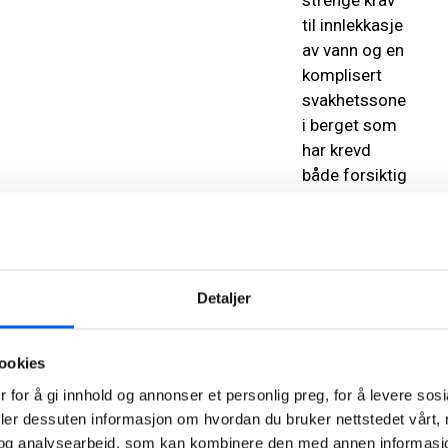
strenge krav
til innlekkasje
av vann og en
komplisert
svakhetssone
i berget som
har krevd
både forsiktig
sprenging og
tung sikring
,
sier
Birkeland.
Detaljer
Han
understreker
ookies
at arbeidet
fortsetter
 for å gi innhold og annonser et personlig preg, for å levere sos
med samme
deler dessuten informasjon om hvordan du bruker nettstedet vårt,
intensitet:
og analysearbeid, som kan kombinere den med annen informasjon d