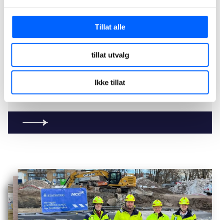
Tillat alle
tillat utvalg
Tønsberg tinghus
Ikke tillat
Les mer om prosjektet på våre prosjektsider.