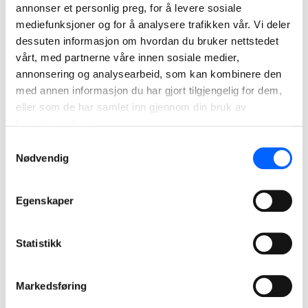
annonser et personlig preg, for å levere sosiale
mediefunksjoner og for å analysere trafikken vår. Vi deler
dessuten informasjon om hvordan du bruker nettstedet
vårt, med partnerne våre innen sosiale medier,
annonsering og analysearbeid, som kan kombinere den
med annen informasjon du har gjort tilgjengelig for dem,
eller som de har samlet inn gjennom din bruk av
Bjørn Kristian Hole
tjenestene deres.
Distriktsleder Avdeling Sør, Østlandet, NCC
Samtykkevalg
Building Nordics
Nødvendig
+47 920 88 901
Send epost
Egenskaper
Statistikk
Markedsføring