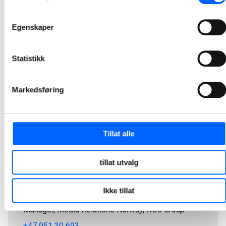
1
5
6
7
8
9
26
...
...
Egenskaper
Statistikk
Markedsføring
Tillat alle
tillat utvalg
Ikke tillat
Tor Heimdahl
Manager, Media Relations Norway, NCC Group
+47 951 30 693