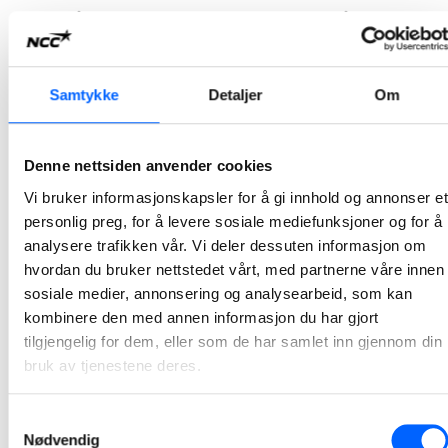
Lørdag åpnet NCC portene og inviterte til åpen dag i Hedrum pukkverk. Med 700 besøkende, knallvær og god stemning, ble dagen en braksuksess!
2025-05-12
Samtykke
Detaljer
Om
Nettverkssamling for unge og nyutdannede i NCC
Denne uken har NCC arrangert en nettverkssamling for unge, nyutdannede funksjonærer. Å være med i ung@ncc gir deltakerne en unik mulighet til å kickstarte karrieren med et bredt kontaktnettverk i hele NCC.
Denne nettsiden anvender cookies
2025-05-09
Vi bruker informasjonskapsler for å gi innhold og annonser et
personlig preg, for å levere sosiale mediefunksjoner og for å
Danske ingeniører lærer av NCC og Oslos erfaring
analysere trafikken vår. Vi deler dessuten informasjon om
med elektriske byggeplasser
hvordan du bruker nettstedet vårt, med partnerne våre innen
Den danske entreprenørorganisasjonen, DI Byggeri, besøkte nylig Stovner bad for å lære mer om elektrifisering av byggeprosjekter. Oslo kommunes krav om fossilfri byggeplass har vekket interesse utenfor Norges landegrenser.
sosiale medier, annonsering og analysearbeid, som kan
kombinere den med annen informasjon du har gjort
2025-05-06
tilgjengelig for dem, eller som de har samlet inn gjennom din
bruk av tjenestene deres.
Velkommen til åpen dag i Hedrum pukkverk
Lørdag 10. mai inviterer NCC til åpen dag i Hedrum pukkverk i Larvik kommune. Mellom kl. 10:00 og 14:00 åpner NCC portene og byr på en dag fylt med spennende aktiviteter, læring og moro.
Samtykkevalg
2025-05-05
Nødvendig