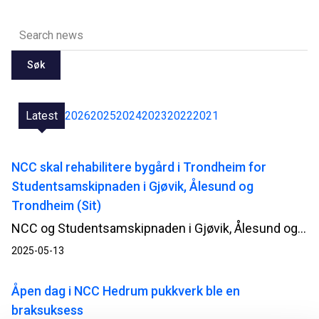
Søk
Latest
2026
2025
2024
2023
2022
2021
NCC skal rehabilitere bygård i Trondheim for
Studentsamskipnaden i Gjøvik, Ålesund og
Trondheim (Sit)
NCC og Studentsamskipnaden i Gjøvik, Ålesund og Trondheim (Sit) har inngått kontrakt for rehabilitering av studentboliger på i Elgeseter gate 23B i Trondheim.
2025-05-13
Åpen dag i NCC Hedrum pukkverk ble en
braksuksess