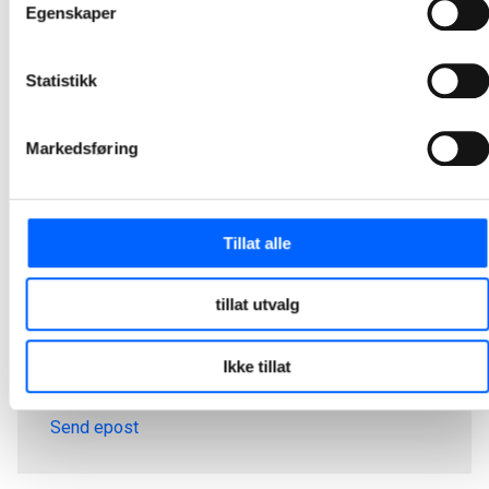
Egenskaper
Statistikk
Markedsføring
Tillat alle
tillat utvalg
Tor Heimdahl
Manager, Media Relations Norway, NCC Group
Ikke tillat
+47 951 30 693
Send epost