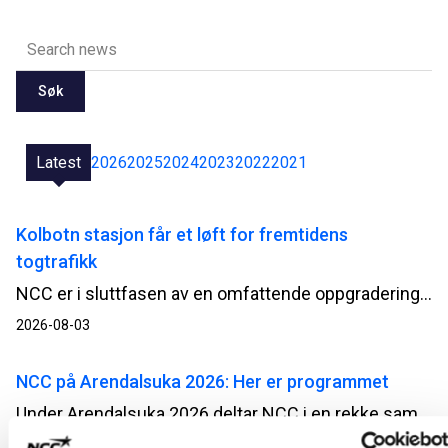
Søk
Latest
2026
2025
2024
2023
2022
2021
Kolbotn stasjon får et løft for fremtidens
togtrafikk
NCC er i sluttfasen av en omfattende oppgradering av Kolbotn stasjon. Når passasjerene tar i bruk begge de nye plattformene fra 3. august, møter de en mer tilgjengelig og moderne stasjon, bygget mens togtrafikken i stor grad har gått som normalt.
2026-08-03
NCC på Arendalsuka 2026: Her er programmet
Under Arendalsuka 2026 deltar NCC i en rekke samtaler og debatter om blant annet beredskap, infrastruktur og gjennomføringsevne. Her får du full oversikt over arrangementene og hvor du kan møte oss.
2026-07-02