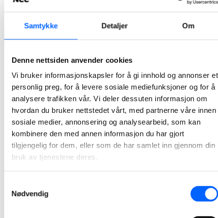
Tønsberg tinghus tildelt Betongelementprisen 2026
Samtykke
Detaljer
Om
Tønsberg tinghus er tildelt Betongelementprisen 2026 – en pris for arkitektur og byggverk som utmerker seg gjennom innovativ, bærekraftig og estetisk bruk av prefabrikkerte betongelementer. Bak prosjektet står Statsbygg, Add Arkitekter, NCC og Loe Betongelementer.
2026-06-23
Denne nettsiden anvender cookies
Vi bruker informasjonskapsler for å gi innhold og annonser et
Gir nytt liv til fylkesvei i Vestby
personlig preg, for å levere sosiale mediefunksjoner og for å
analysere trafikken vår. Vi deler dessuten informasjon om
Fylkesvei 1026 i Vestby har fått nytt liv med økt bæreevne og en mer robust veikonstruksjon etter at NCC har ferdigstilt rehabilitering og asfaltering av den om lag 2 kilometer lange veistrekningen.
hvordan du bruker nettstedet vårt, med partnerne våre innen
2026-06-22
sosiale medier, annonsering og analysearbeid, som kan
kombinere den med annen informasjon du har gjort
Stor interesse for åpen dag i Valberg pukkverk
tilgjengelig for dem, eller som de har samlet inn gjennom din
bruk av tjenestene deres.
Over 700 personer tok turen da NCC åpnet portene til Valberg pukkverk og inviterte til en innholdsrik og lærerik åpen dag lørdag 13. juni. Arrangementet ga et innblikk i virksomheten bak gjerdet – og interessen var stor.
2026-06-16
Samtykkevalg
Nødvendig
1
2
3
4
5
26
...