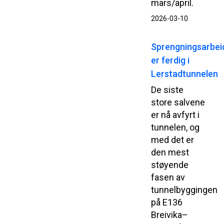
mars/april.
2026-03-10
Sprengningsarbei
er ferdig i
Lerstadtunnelen
De siste
store salvene
er nå avfyrt i
tunnelen, og
med det er
den mest
støyende
fasen av
tunnelbyggingen
på E136
Breivika–