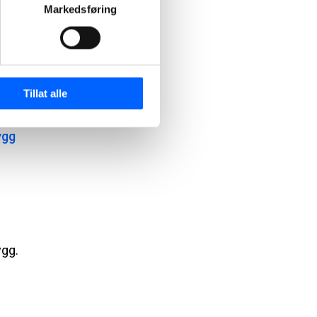
Markedsføring
Tillat alle
ygg
ygg.