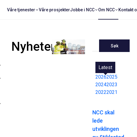
Våre tjenester
Våre prosjekter
Jobbe i NCC
Om NCC
Kontakt 
Nyheter
Søk
Latest
2026
2025
2024
2023
2022
2021
NCC skal
lede
utviklingen