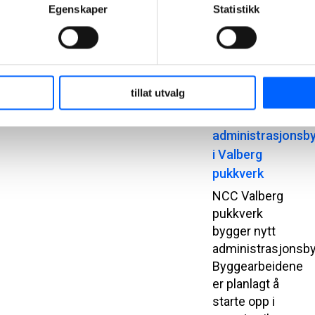
og estetisk
Egenskaper
Statistikk
bruk av
prefabrikkerte
betongelementer.
2026-03-13
tillat utvalg
Bygger nytt
administrasjonsb
i Valberg
pukkverk
NCC Valberg
pukkverk
bygger nytt
administrasjonsb
Byggearbeidene
er planlagt å
starte opp i