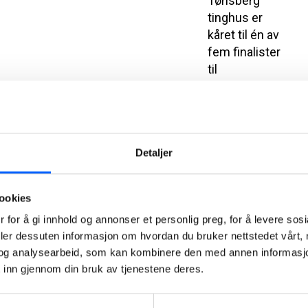
Tønsberg
tinghus er
kåret til én av
fem finalister
til
Betongelementpri
2026 – en av
bransjens
mest
Detaljer
prestisjefylte
utmerkelser
for
ookies
prosjekter
 for å gi innhold og annonser et personlig preg, for å levere sos
som
deler dessuten informasjon om hvordan du bruker nettstedet vårt,
utmerker seg
og analysearbeid, som kan kombinere den med annen informasjon d
med
 inn gjennom din bruk av tjenestene deres.
innovativ,
bærekraftig