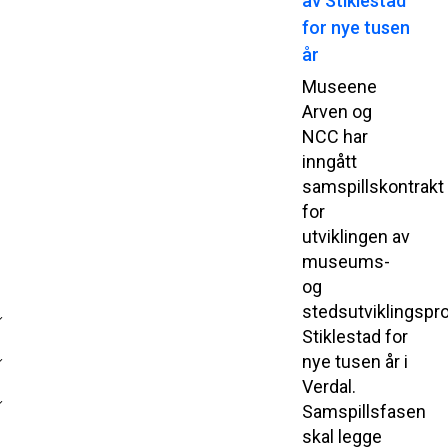
av Stiklestad
for nye tusen
år
Museene
Arven og
NCC har
inngått
samspillskontrakt
for
utviklingen av
museums-
og
stedsutviklingspr
Stiklestad for
nye tusen år i
Verdal.
Samspillsfasen
skal legge